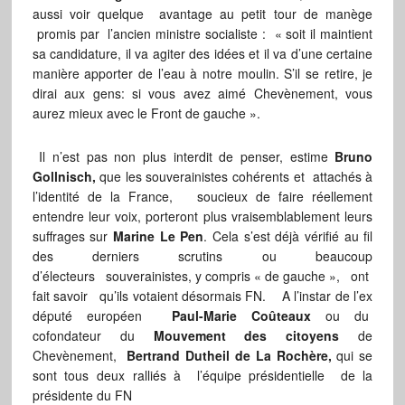
aussi voir quelque avantage au petit tour de manège
promis par l’ancien ministre socialiste : « soit il maintient
sa candidature, il va agiter des idées et il va d’une certaine
manière apporter de l’eau à notre moulin. S’il se retire, je
dirai aux gens: si vous avez aimé Chevènement, vous
aurez mieux avec le Front de gauche ».
Il n’est pas non plus interdit de penser, estime
Bruno
Gollnisch,
que les souverainistes cohérents et attachés à
l’identité de la France, soucieux de faire réellement
entendre leur voix, porteront plus vraisemblablement leurs
suffrages sur
Marine Le Pen
. Cela s’est déjà vérifié au fil
des derniers scrutins ou beaucoup
d’électeurs souverainistes, y compris « de gauche », ont
fait savoir qu’ils votaient désormais FN. A l’instar de l’ex
député européen
Paul-Marie Coûteaux
ou du
cofondateur du
Mouvement des citoyens
de
Chevènement,
Bertrand Dutheil de La Rochère,
qui se
sont tous deux ralliés à l’équipe présidentielle de la
présidente du FN