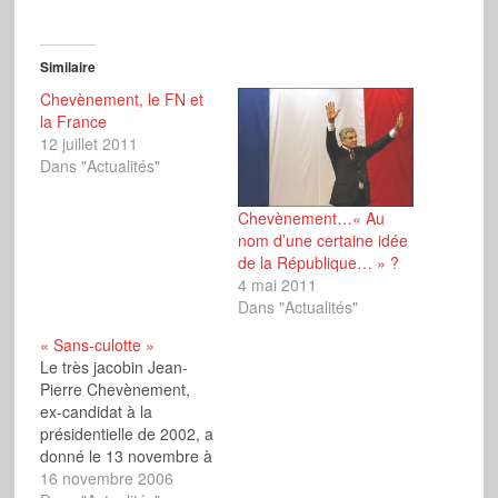
Similaire
Chevènement, le FN et
la France
12 juillet 2011
Dans "Actualités"
Chevènement…« Au
nom d’une certaine idée
de la République… » ?
4 mai 2011
Dans "Actualités"
« Sans-culotte »
Le très jacobin Jean-
Pierre Chevènement,
ex-candidat à la
présidentielle de 2002, a
donné le 13 novembre à
Paris, devant moins de
16 novembre 2006