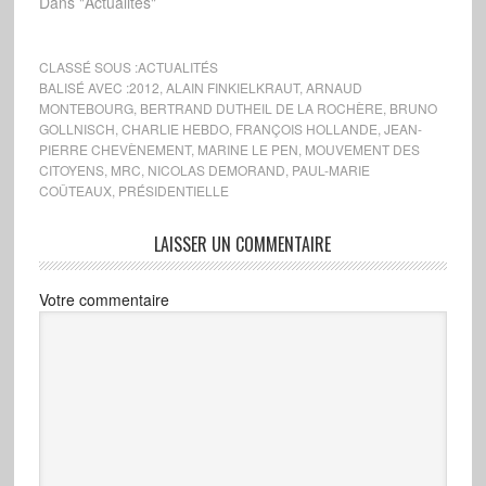
300 partisans, le départ
Dans "Actualités"
de sa campagne
présidentielle. Jouissant
d’un certain crédit
CLASSÉ SOUS :
ACTUALITÉS
auprès des patriotes
BALISÉ AVEC :
2012
,
ALAIN FINKIELKRAUT
,
ARNAUD
MONTEBOURG
,
BERTRAND DUTHEIL DE LA ROCHÈRE
,
BRUNO
pour ses prises de
GOLLNISCH
,
CHARLIE HEBDO
,
FRANÇOIS HOLLANDE
,
JEAN-
position souvent lucides
PIERRE CHEVÈNEMENT
,
MARINE LE PEN
,
MOUVEMENT DES
et courageuses en
CITOYENS
,
MRC
,
NICOLAS DEMORAND
,
PAUL-MARIE
matière de politique
COÛTEAUX
,
PRÉSIDENTIELLE
internationale…
LAISSER UN COMMENTAIRE
Votre commentaire