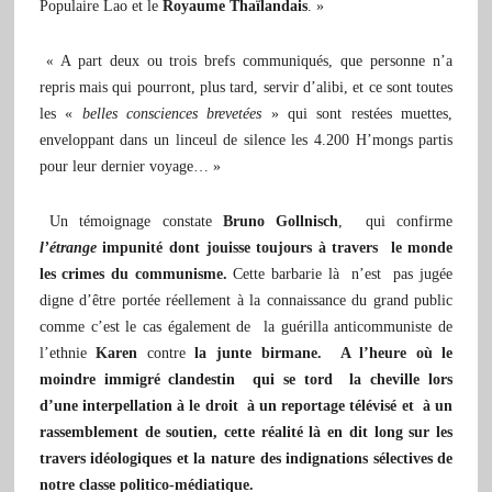
Populaire Lao et le
Royaume Thaïlandais
. »
«
A part deux ou trois brefs communiqués, que personne n’a
repris mais qui pourront, plus tard, servir d’alibi, et ce sont toutes
les «
belles consciences brevetées
» qui sont restées muettes,
enveloppant dans un linceul de silence les 4.200 H’mongs partis
pour leur dernier voyage… »
Un témoignage constate
Bruno Gollnisch
, qui confirme
l’étrange
impunité dont jouisse toujours à travers le monde
les crimes du communisme.
Cette barbarie là n’est pas jugée
digne d’être portée réellement à la connaissance du grand public
comme c’est le cas également de la guérilla anticommuniste de
l’ethnie
Karen
contre
la junte birmane.
A l’heure où le
moindre immigré clandestin qui se tord la cheville lors
d’une interpellation à le droit à un reportage télévisé et à un
rassemblement de soutien, cette réalité là en dit long sur les
travers idéologiques et la nature des indignations sélectives de
notre classe politico-médiatique.