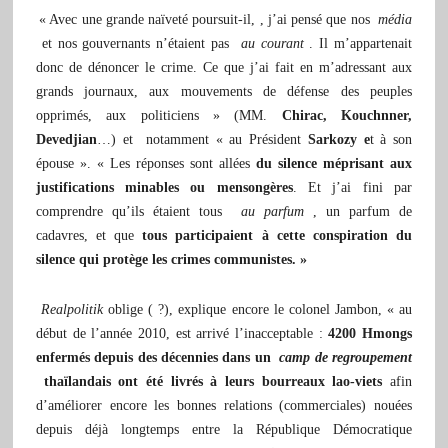
« Avec une grande naïveté poursuit-il, , j’ai pensé que nos
média
et nos gouvernants n’étaient pas
au courant
. Il m’appartenait
donc de dénoncer le crime. Ce que j’ai fait en m’adressant aux
grands journaux, aux mouvements de défense des peuples
opprimés, aux politiciens » (MM.
Chirac, Kouchnner,
Devedjian
…) et notamment « au Président
Sarkozy e
t à son
épouse ». « Les réponses sont allées
du silence méprisant aux
justifications minables ou mensongères
. Et j’ai fini par
comprendre qu’ils étaient tous
au parfum
, un parfum de
cadavres, et que
tous participaient à cette conspiration du
silence qui protège les crimes communistes. »
Realpolitik
oblige ( ?), explique encore le colonel Jambon, « au
début de l’année 2010, est arrivé l’inacceptable :
4200 Hmongs
enfermés depuis des décennies dans un
camp de regroupement
thaïlandais ont été livrés à leurs bourreaux lao-viets
afin
d’améliorer encore les bonnes relations (commerciales) nouées
depuis déjà longtemps entre la République Démocratique