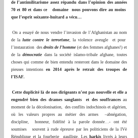
de l’antimilitarisme assez répandu dans l’opinion des années
70 et 80 et dans ce domaine nous pouvons dire au moins
que l’esprit soixante-huitard a vécu…
On a essayé de nous vendre l’invasion de l’Afghanistan au nom
de la
lutte contre le terrorisme
, la violence aveugle et pour
l’instauration des
droits de l’homme
(et des femmes afghanes!) et
de la
démocratie
dans la société islamo-tribale afghane, toutes
choses qui comme de bien entendu resteront dans le domaine des
pieuses intentions
en 2014 après le retrait des troupes de
l’ISAF.
Cette duplicité là de nos dirigeants n’est pas nouvelle et elle a
engendré bien des drames sanglants et des souffrances
au
moment de la décolonisation, des conflits indochinois et algérien,
où les valeurs propres au métier des armes –abnégation,
discipline, honneur, fidélité à la parole donnée…- ont été
soumises souvent à rude épreuve par les politiciens de la IVè
République et la fourberie gaulliste. Les
harkis
livrés à leurs