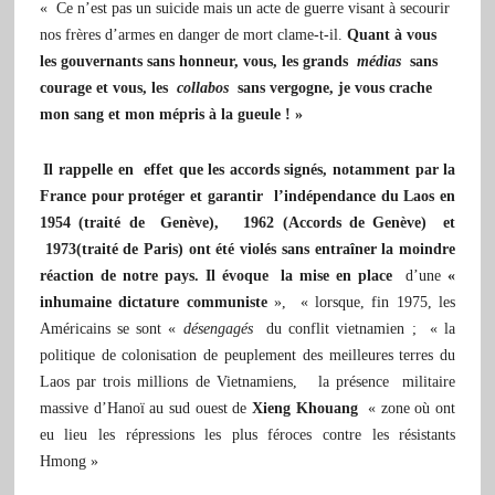
« Ce n’est pas un suicide mais un acte de guerre visant à secourir
nos frères d’armes en danger de mort clame-t-il.
Quant à vous
les gouvernants sans honneur, vous, les grands
médias
sans
courage et vous, les
collabos
sans vergogne, je vous crache
mon sang et mon mépris à la gueule ! »
Il rappelle en effet que les accords signés, notamment par la
France pour protéger et garantir l’indépendance du Laos en
1954 (
traité de Genève
), 1962 (
Accords de Genève
) et
1973(
traité de Paris
) ont été violés sans entraîner la moindre
réaction de notre pays. Il évoque la mise en place
d’une
«
inhumaine dictature communiste
»,
« lorsque, fin 1975, les
Américains se sont «
désengagés
du conflit vietnamien ; « la
politique de colonisation de peuplement des meilleures terres du
Laos par trois millions de Vietnamiens, la présence militaire
massive d’Hanoï au sud ouest de
Xieng Khouang
« zone où ont
eu lieu les répressions les plus féroces contre les résistants
Hmong »