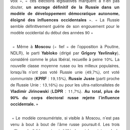
voix », « ces élections législatives marquent à n’en pas
douter,
un ancrage définitif de la Russie dans un
modèle de développement démocratique autonome,
éloigné des influences occidentales
». « La Russie
semble définitivement guérie de son engouement pour le
modèle occidental du début des années 90 »
« Même à
Moscou
(« fief » de l’opposition à Poutine,
NDLR), le parti
Yabloko
(dirigé par
Grigory Yavlinsky
),
considéré comme le plus libéral, recueille à peine 10%. La
nouvelle classe moyenne russe ou les milieux populaires,
lorsqu’ils n’ont pas voté Russie unie (49,7%), ont voté
communiste (
KPRF
: 19,15%),
Russie Juste
(parti proche
de Russie Unie : 13,16%) ou pour les ultra-nationalistes de
Vladimir Jirinowski
(
LDPR
: 11,7%).
Au total, plus de
90% du corps électoral russe rejette l’influence
occidentale. »
« Le modèle consumériste, si visible à Moscou, n’est pas
venu à bout à bout de l’âme russe poursuit-il. Les trois