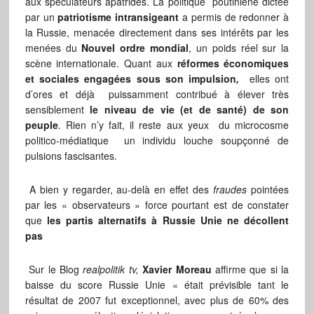
aux spéculateurs apatrides. La politique poutiniene dictée
par un
patriotisme intransigeant
a permis de redonner à
la Russie, menacée directement dans ses intérêts par les
menées du
Nouvel ordre mondial
, un poids réel sur la
scène internationale. Quant aux
réformes économiques
et sociales engagées sous son impulsion
,
elles ont
d’ores et déjà puissamment contribué à élever très
sensiblement
le niveau de vie (et de santé) de son
peuple
. Rien n’y fait, il reste aux yeux du microcosme
politico-médiatique un individu louche soupçonné de
pulsions fascisantes.
A bien y regarder, au-delà en effet des
fraudes
pointées
par les « observateurs » force pourtant est de constater
que
les partis alternatifs à Russie Unie ne décollent
pas
Sur le Blog
realpolitik tv,
Xavier Moreau
affirme que si la
baisse du score Russie Unie « était prévisible tant le
résultat de 2007 fut exceptionnel, avec plus de 60% des