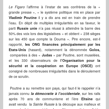
Le Figaro
l’affirme à l’instar de ses confrères de la «
grande presse », « le système politique mis en place par
Vladimir Poutine
il y a dix ans est en train de prendre
l’eau. En dépit de multiples irrégularités en sa faveur, le
parti
Russie unie
n’a pas réussi à atteindre la barre des
50% des voix lors des législatives » et obtient « 238 sièges
sur les 450 que compte la Douma ». Pire encore, est-il
rapporté,
les ONG financées principalement par les
Etats-Unis
(hasard), notamment la dénommée
Golos,
comparées à des «
Judas
» par Poutine, sont muselées,
et les 330 observateurs de
l’Organisation pour la
sécurité et la coopération en Europe (OSCE)
ont
consigné de nombreuses irrégularités dans le déroulement
de ce scrutin.
Poutine a su remettre son pays, qui faut-il le rappeler n’a
jamais connu
la démocratie à l’occidentale
, sur les rails
après 70 ans de communisme et l’ère
Eltsine
qui
avait vendu la
Sainte Russie
à la découpe aux mafieux et