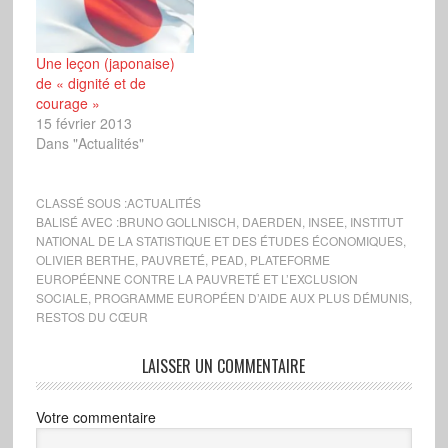
Jean-Louis Borloo
donnant aux nombreuse
populations allogènes la
Une leçon (japonaise)
part belle en matière
de « dignité et de
de…
courage »
15 février 2013
Dans "Actualités"
CLASSÉ SOUS :
ACTUALITÉS
BALISÉ AVEC :
BRUNO GOLLNISCH
,
DAERDEN
,
INSEE
,
INSTITUT
NATIONAL DE LA STATISTIQUE ET DES ÉTUDES ÉCONOMIQUES
,
OLIVIER BERTHE
,
PAUVRETÉ
,
PEAD
,
PLATEFORME
EUROPÉENNE CONTRE LA PAUVRETÉ ET L’EXCLUSION
SOCIALE
,
PROGRAMME EUROPÉEN D’AIDE AUX PLUS DÉMUNIS
,
RESTOS DU CŒUR
LAISSER UN COMMENTAIRE
Votre commentaire