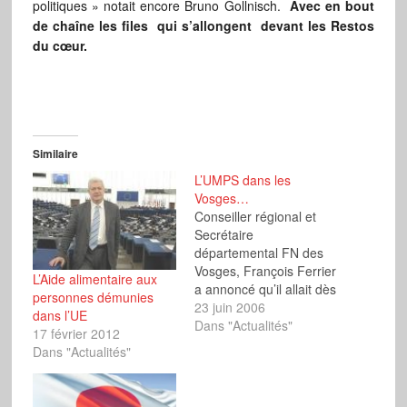
politiques » notait encore Bruno Gollnisch.
Avec en bout
de chaîne les files qui s’allongent devant les Restos
du cœur.
Similaire
L’UMPS dans les
Vosges…
Conseiller régional et
Secrétaire
départemental FN des
Vosges, François Ferrier
L’Aide alimentaire aux
a annoncé qu’il allait dès
personnes démunies
la rentrée mener une
23 juin 2006
dans l’UE
grande campagne pour
Dans "Actualités"
17 février 2012
alerter les Vosgiens sur
Dans "Actualités"
les conséquences
désastreuses de « la
politique de la Ville de