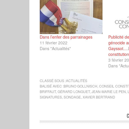
Dans l’enfer des parrainages
Publicité d
11 février 2022
génocide ar
Dans "Actualités"
Gayssot….l
constitution
3 février 2
Dans "Actua
CLASSÉ SOUS :
ACTUALITÉS
BALISÉ AVEC :
BRUNO GOLLNISCH
,
CONSEIL CONSTI
BRIFFAUT
,
GÉRARD LONGUET
,
JEAN-MARIE LE PEN
,
SIGNATURES
,
SONDAGE
,
XAVIER BERTRAND
C