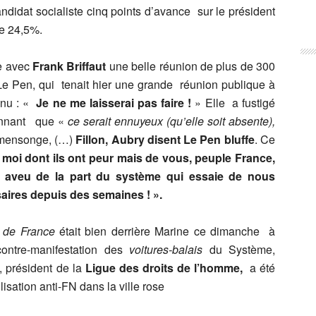
ndidat socialiste cinq points d’avance sur le président
re 24,5%.
le avec
Frank Briffaut
une belle réunion de plus de 300
Le Pen, qui tenait hier une grande réunion publique à
enu : «
Je ne me laisserai pas faire !
» Elle a fustigé
nonnant que «
ce serait ennuyeux (qu’elle soit absente),
 mensonge, (…)
Fillon, Aubry disent Le Pen bluffe
. Ce
 moi dont ils ont peur mais de vous, peuple France,
uel aveu de la part du système qui essaie de nous
aires depuis des semaines ! ».
 de France
était bien derrière Marine ce dimanche à
ntre-manifestation des
voitures-balais
du Système,
, président de la
Ligue des droits de l’homme,
a été
isation anti-FN dans la ville rose