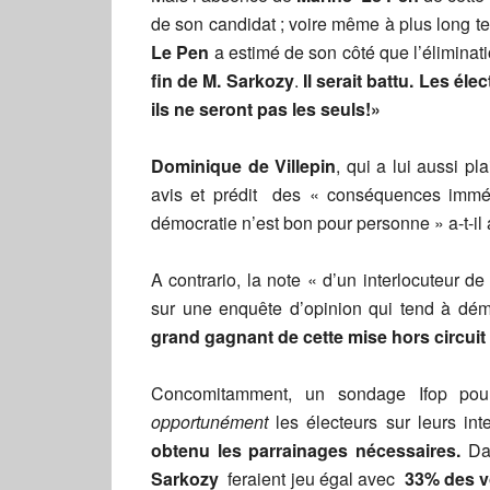
de son candidat ; voire même à plus long t
Le Pen
a estimé de son côté que l’éliminati
fin de M. Sarkozy
.
Il serait battu. Les éle
ils ne seront pas les seuls!»
Dominique de Villepin
, qui a lui aussi pl
avis et prédit des « conséquences imméd
démocratie n’est bon pour personne » a-t-il 
A contrario, la note « d’un interlocuteur de
sur une enquête d’opinion qui tend à dé
grand gagnant de cette mise hors circuit
Concomitamment, un sondage Ifop pou
opportunément
les électeurs sur leurs i
obtenu les parrainages nécessaires
.
Da
Sarkozy
feraient jeu égal avec
33%
des v