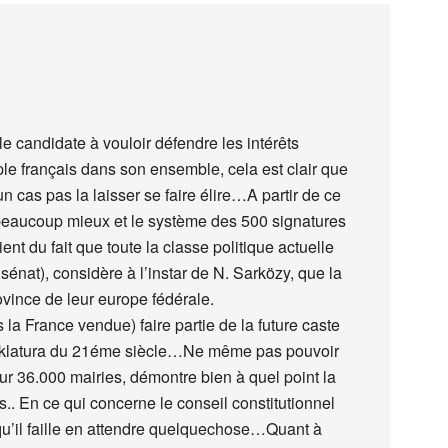
le candidate à vouloir défendre les intérêts
ple français dans son ensemble, cela est clair que
 cas pas la laisser se faire élire…A partir de ce
 beaucoup mieux et le système des 500 signatures
nt du fait que toute la classe politique actuelle
énat), considère à l’instar de N. Sarközy, que la
ovince de leur europe fédérale.
 la France vendue) faire partie de la future caste
nklatura du 21éme siècle…Ne même pas pouvoir
r 36.000 mairies, démontre bien à quel point la
.. En ce qui concerne le conseil constitutionnel
qu’il faille en attendre quelquechose…Quant à