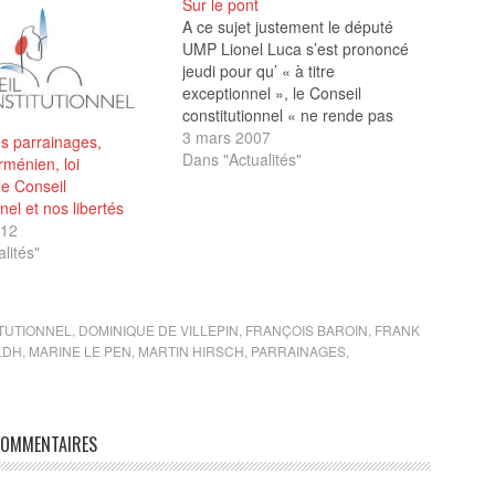
Sur le pont
A ce sujet justement le député
UMP Lionel Luca s’est prononcé
jeudi pour qu’ « à titre
exceptionnel », le Conseil
constitutionnel « ne rende pas
publics tous les parrainages des
3 mars 2007
es parrainages,
candidats » au regard « des
Dans "Actualités"
ménien, loi
difficultés rencontrées par nombre
e Conseil
de candidats représentatifs de
nel et nos libertés
formations politiques reconnues »
012
;…
lités"
TUTIONNEL
,
DOMINIQUE DE VILLEPIN
,
FRANÇOIS BAROIN
,
FRANK
LDH
,
MARINE LE PEN
,
MARTIN HIRSCH
,
PARRAINAGES
,
OMMENTAIRES