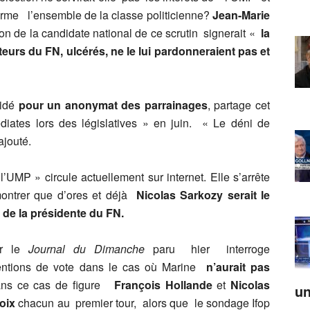
erme l’ensemble de la classe politicienne?
Jean-Marie
on de la candidate national de ce scrutin signerait «
la
cteurs du FN, ulcérés, ne le lui pardonneraient pas et
aidé
pour un anonymat des parrainages
, partage cet
iates lors des législatives » en juin. « Le déni de
ajouté.
 l’UMP » circule actuellement sur internet. Elle s’arrête
montrer que d’ores et déjà
Nicolas Sarkozy serait le
 de la présidente du FN.
r le
Journal du Dimanche
paru hier interroge
ntentions de vote dans le cas où Marine
n’aurait pas
ns ce cas de figure
François Hollande
et
Nicolas
un
oix
chacun au premier tour, alors que le sondage Ifop