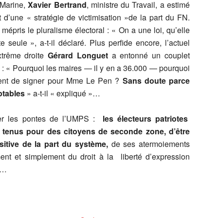
 Marine,
Xavier Bertrand
, ministre du Travail, a estimé
d’une « stratégie de victimisation »de la part du FN.
mépris le pluralisme électoral : « On a une loi, qu’elle
seule », a-t-il déclaré. Plus perfide encore, l’actuel
xtrême droite
Gérard Longuet
a entonné un couplet
es : « Pourquoi les maires — il y en a 36.000 — pourquoi
ptent de signer pour Mme Le Pen ?
Sans doute parce
eptables
» a-t-il « expliqué »…
ser les pontes de l’UMPS :
les électeurs patriotes
e tenus pour des citoyens de seconde zone, d’être
sitive de la part du système,
de ses atermoiements
ment et simplement du droit à la liberté d’expression
ir…