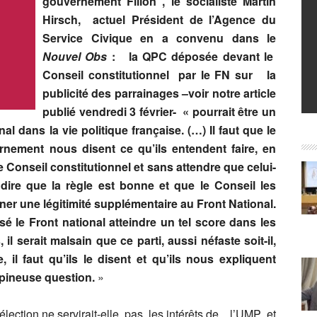
gouvernement Fillon , le socialiste Martin
Hirsch, actuel Président de l’Agence du
Service Civique en a convenu dans le
Nouvel Obs
: la QPC déposée devant le
Conseil constitutionnel par le FN sur la
publicité des parrainages –voir notre article
publié vendredi 3 février- « pourrait être un
l dans la vie politique française. (…) Il faut que le
rnement nous disent ce qu’ils entendent faire, en
e Conseil constitutionnel et sans attendre que celui-
 dire que la règle est bonne et que le Conseil les
nner une légitimité supplémentaire au Front National.
ssé le Front national atteindre un tel score dans les
il serait malsain que ce parti, aussi néfaste soit-il,
, il faut qu’ils le disent et qu’ils nous expliquent
épineuse question.
»
 élection ne servirait-elle pas les intérêts de l’UMP et