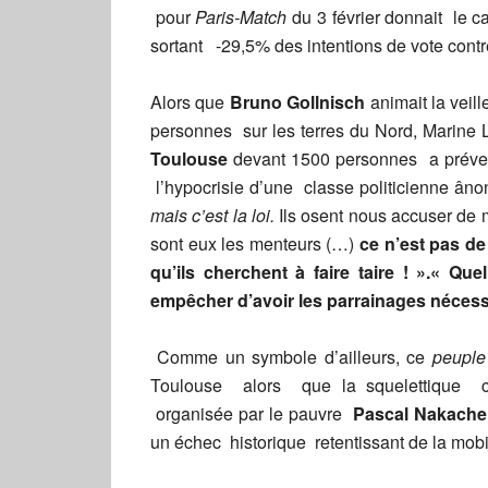
pour
Paris-Match
du 3 février donnait le ca
sortant -29,5% des intentions de vote cont
Alors que
Bruno Gollnisch
animait la veil
personnes sur les terres du Nord, Marine 
Toulouse
devant 1500 personnes a prév
l’hypocrisie d’une classe politicienne â
mais c’est la loi.
Ils osent nous accuser de
sont eux les menteurs (…)
ce n’est pas de
qu’ils cherchent à faire taire ! ».« Q
empêcher d’avoir les parrainages nécess
Comme un symbole d’ailleurs, ce
peuple
Toulouse alors que la squelettique co
organisée par le pauvre
Pascal Nakache
un échec historique retentissant de la mobil