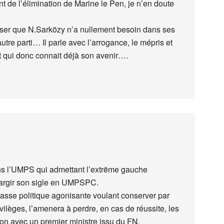
nt de l’élimination de Marine le Pen, je n’en doute
enser que N.Sarközy n’a nullement besoin dans ses
tre parti… Il parle avec l’arrogance, le mépris et
 et qui donc connait déjà son avenir….
ns l’UMPS qui admettant l’extrëme gauche
largir son sigle en UMPSPC.
lasse politique agonisante voulant conserver par
vilèges, l’amenera à perdre, en cas de réussite, les
tion avec un premier ministre issu du FN.