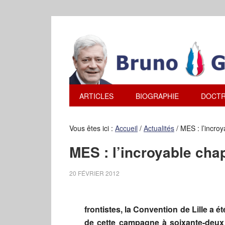
ARTICLES
BIOGRAPHIE
DOCTR
Vous êtes ici :
Accueil
/
Actualités
/
MES : l’incroy
MES : l’incroyable cha
20 FÉVRIER 2012
frontistes, la Convention de Lille a é
de cette campagne à soixante-deux 