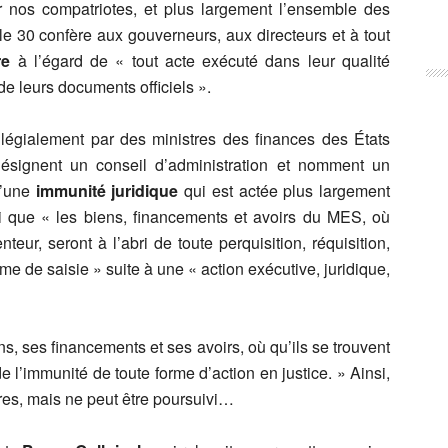
 nos compatriotes, et plus largement l’ensemble des
cle 30 confère aux gouverneurs, aux directeurs et à tout
re
à l’égard de « tout acte exécuté dans leur qualité
t de leurs documents officiels ».
llégialement par des ministres des finances des États
signent un conseil d’administration et nomment un
d’une
immunité juridique
qui est actée plus largement
nsi que « les biens, financements et avoirs du MES, où
nteur, seront à l’abri de toute perquisition, réquisition,
rme de saisie » suite à une « action exécutive, juridique,
s, ses financements et ses avoirs, où qu’ils se trouvent
de l’immunité de toute forme d’action en justice. » Ainsi,
ires, mais ne peut être poursuivi…