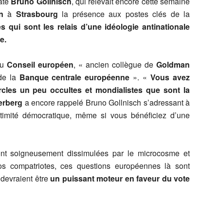
ate
Bruno Gollnisch
, qui relevait encore cette semaine
n
à
Strasbourg
la présence aux postes clés de la
s qui sont les relais d’une idéologie antinationale
e.
du
Conseil européen
, « ancien collègue de
Goldman
 de la
Banque centrale européenne
». «
Vous avez
cles un peu occultes et mondialistes que sont la
derberg
a encore rappelé Bruno Gollnisch s’adressant à
timité démocratique, même si vous bénéficiez d’une
ont soigneusement dissimulées par le microcosme et
os compatriotes, ces questions européennes là sont
 devraient être
un puissant moteur en faveur du vote