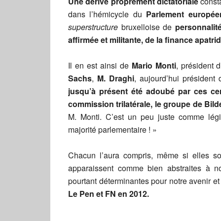
Une dérive proprement dictatoriale
const
dans l’hémicycle du
Parlement europée
superstructure
bruxelloise de
personnalité
affirmée et militante, de la finance apatrid
Il en est ainsi de
Mario Monti
, président 
Sachs
,
M. Draghi
, aujourd’hui président
jusqu’à présent été adoubé par ces cer
commission trilatérale, le groupe de Bil
M. Monti. C’est un peu juste comme légi
majorité parlementaire ! »
Chacun l’aura compris, même si elles s
apparaissent comme bien abstraites à n
pourtant déterminantes pour notre avenir et
Le Pen et FN en 2012.