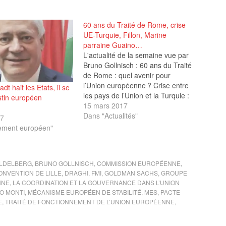
60 ans du Traité de Rome, crise
UE-Turquie, Fillon, Marine
parraine Guaino…
L'actualité de la semaine vue par
Bruno Gollnisch : 60 ans du Traité
de Rome : quel avenir pour
l’Union européenne ? Crise entre
dt hait les Etats, il se
les pays de l’Union et la Turquie :
stin européen
la surenchère ? Un ambassadeur
15 mars 2017
français annonce qu’il refusera de
Dans "Actualités"
17
servir la « diplomatie du FN »...
ement européen"
France 2 et d’autres médias
enquêtent sur le…
ILDELBERG
,
BRUNO GOLLNISCH
,
COMMISSION EUROPÉENNE
,
ONVENTION DE LILLE
,
DRAGHI
,
FMI
,
GOLDMAN SACHS
,
GROUPE
NNE
,
LA COORDINATION ET LA GOUVERNANCE DANS L’UNION
O MONTI
,
MÉCANISME EUROPÉEN DE STABILITÉ
,
MES
,
PACTE
E
,
TRAITÉ DE FONCTIONNEMENT DE L’UNION EUROPÉENNE
,