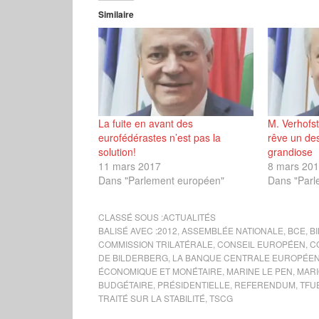
Similaire
La fuite en avant des
M. Verhofsta
eurofédérastes n’est pas la
rêve un de
solution!
grandiose
11 mars 2017
8 mars 20
Dans "Parlement européen"
Dans "Parl
CLASSÉ SOUS :
ACTUALITÉS
BALISÉ AVEC :
2012
,
ASSEMBLÉE NATIONALE
,
BCE
,
B
COMMISSION TRILATÉRALE
,
CONSEIL EUROPÉEN
,
C
DE BILDERBERG
,
LA BANQUE CENTRALE EUROPÉE
ÉCONOMIQUE ET MONÉTAIRE
,
MARINE LE PEN
,
MARI
BUDGÉTAIRE
,
PRÉSIDENTIELLE
,
REFERENDUM
,
TFU
TRAITÉ SUR LA STABILITÉ
,
TSCG