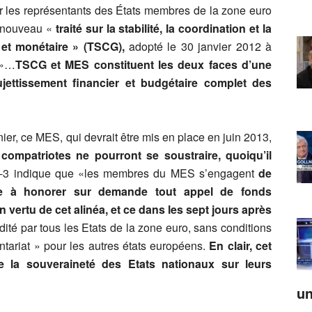
 par les représentants des États membres de la zone euro
le nouveau «
traité sur la stabilité, la coordination et la
et monétaire » (TSCG),
adopté le 30 janvier 2012 à
»…
TSCG et MES constituent les deux faces d’une
ettissement financier et budgétaire complet des
ier, ce MES, qui devrait être mis en place en juin 2013,
 compatriotes ne pourront se soustraire, quoiqu’il
e 9-3 indique que «les membres du MES s’engagent
de
e
à honorer sur demande tout appel de fonds
 vertu de cet alinéa, et ce dans les sept jours après
dité par tous les Etats de la zone euro, sans conditions
ntariat » pour les autres états européens.
En clair, cet
 de la souveraineté des Etats nationaux sur leurs
un