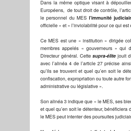
Dans la même optique visant à dépouiller
Européens, de tout droit de contrôle, l’arti
le personnel du MES
l’immunité judiciai
officielle » et « l’inviolabilité pour ce qui es
Ce MES est une « institution » dirigée co
membres appelés « gouverneurs » qui dé
Directeur général. Cette
supra-élite
jouit 
avec l’alinéa 4 de l’article 27 précise ai
qu’ils se trouvent et quel qu’en soit le déte
confiscation, expropriation ou toute autre fo
administrative ou législative ».
Son alinéa 3 indique que « le MES, ses bien
et quel qu’en soit le détenteur, bénéficiera 
le MES peut intenter des poursuites judicia