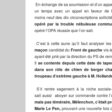
En échange de sa soumission et d’un appe
un temps avec un appel en faveur de 
moins neuf des dix circonscriptions sollic
opéré par la trouble nébuleuse commu
opéré l’OPA réussie que l’on sait.
C’est à cette aune qu’il faut analyser le
maçon
candidat du
Front de gauche
vis-à
ayant été prié par la direction du PS de r
Il
se contente depuis cette date de taper
dans son rôle de chien de berger cha
troupeau d’extrême gauche à M. Holland
S’il rentre sagement à la niche social
sait aussi aboyer sur commande contre l’o
mais pas téméraire, Mélenchon, c’était p
Marie Le Pen,
prouvant une nouvelle fois qu