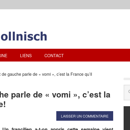
INE
LIENS
CONTACT
 de gauche parle de « vomi », c’est la France qu’il
e parle de « vomi », c’est la
e!
LAISSER UN COMMENTAIRE
Un francilien a-t-on appris cette semaine vient