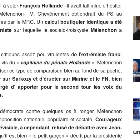
l à voter
François Hollande
–il avait fait mine d’hésiter
Mélenchon-, M. Chevènement obtiendrait du PS au
itées par le MRC. Un
calcul boutiquier identique a été
niste
sur laquelle le socialo-trotskyste
Mélenchon
a
s critiques assez peu virulentes de
l’extrémiste franc-
-vis du «
capitaine du pédalo Hollande
», Mélenchon
emiser ce type de comparaison bien au fond de sa poche.
 sur Sarkozy et d’éructer sur Marine et le FN, bien
rgé d’ apporter pour le second tour les voix du
e.
e-démocrate contre quelques os à ronger, Mélenchon
pposition nationale, populaire et sociale.
Courageux
révisible, a cependant refusé de débattre avec Jean-
un
’il est bien « le petit garçon » décrit par la présidente