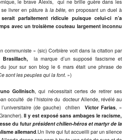
mique, le brave Alexis, qui ne brille guère dans les
e se livrer en pâture à
la bête,
en proposant un duel à
serait parfaitement ridicule puisque celui-ci n’a
emps avec un troisième couteau largement inconnu
n communiste » (sic) Corbière voit dans la citation par
e
Brasillach,
la marque d’un supposé fascisme et
n du jour sur son blog le 6 mars était une phrase de
Ce sont les peuples qui la font
. »)
uno Gollnisch
, qui nécessitait certes de retirer ses
 pan occulté de l’histoire du docteur Allende, révélé au
l’universitaire (de gauche) chilien
Victor Farias
, «
 Grancher).
Il y est exposé sans ambages le racisme,
nesse du futur
président chilien-héros et martyr de la
alisme allemand
.Un livre qui fut accueilli par un silence
c Allende donne son nom à toute une série de rues et de