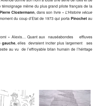
 témoignage même du plus grand pilote français de la
Pierre Clostermann
, dans son livre «
L’Histoire vécue
moment du coup d’Etat de 1973 qui porta
Pinochet
au
« vomi » Alexis… Quant aux nauséabondes effluves
e gauche
, elles devraient inciter plus largement ses
stie au vu de l’effroyable bilan humain de l’héritage