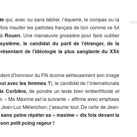
te
qui, avec ou sans tablier, l’équerre, le compas ou la
fois insulter les patriotes français de loin comme ce fut
g à
Rouen.
Une manœuvre grossière pour faire oublier
stème, le candidat du parti de l’étranger, de la
eprésentant de l’idéologie la plus sanglante du XXè
résident d’honneur du FN écorne sérieusement son image
tout avec les femmes ?
), le candidat de l’internationale
is Corbière,
de pondre un texte bien emberlificoté et
le. « Ma Maxime est la suivante » affirme avec emphase
de Jean-Luc Mélenchon, j’assume tout. De celle de Jean-
 sans peine répéter sa « maxime » dix fois devant la
 son petit poing rageur !