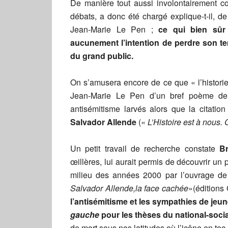
De manière tout aussi involontairement co
débats, a donc été chargé explique-t-il, d
Jean-Marie Le Pen ;
ce qui bien sûr 
aucunement l’intention de perdre son t
du grand public.
On s’amusera encore de ce que « l’historie
Jean-Marie Le Pen d’un bref poème d
antisémitisme larvés alors que la citatio
Salvador Allende
(«
L’Histoire est à nous. 
Un petit travail de recherche constate
Br
œillères, lui aurait permis de découvrir un
milieu des années 2000 par l’ouvrage de 
Salvador Allende,la face cachée
»(éditions
l’antisémitisme et les sympathies de jeu
gauche
pour les thèses du national-soci
de mort sous nos latitudes où l’icône en to