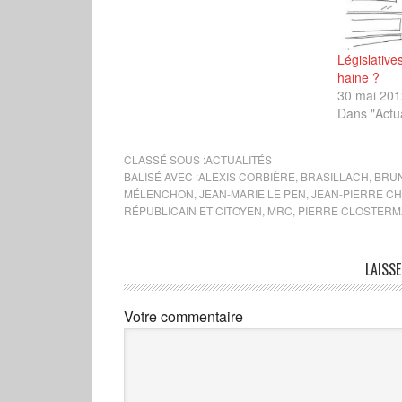
Législative
haine ?
30 mai 201
Dans "Actua
CLASSÉ SOUS :
ACTUALITÉS
BALISÉ AVEC :
ALEXIS CORBIÈRE
,
BRASILLACH
,
BRU
MÉLENCHON
,
JEAN-MARIE LE PEN
,
JEAN-PIERRE C
RÉPUBLICAIN ET CITOYEN
,
MRC
,
PIERRE CLOSTER
LAISS
Votre commentaire