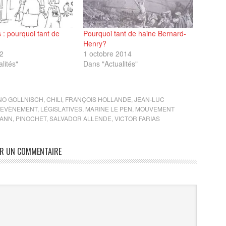
s : pourquoi tant de
Pourquoi tant de haine Bernard-
Henry?
2
1 octobre 2014
lités"
Dans "Actualités"
NO GOLLNISCH
,
CHILI
,
FRANÇOIS HOLLANDE
,
JEAN-LUC
HEVÈNEMENT
,
LÉGISLATIVES
,
MARINE LE PEN
,
MOUVEMENT
MANN
,
PINOCHET
,
SALVADOR ALLENDE
,
VICTOR FARIAS
ER UN COMMENTAIRE