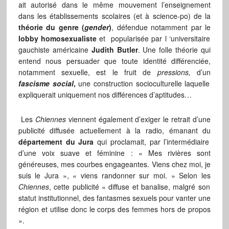
ait autorisé dans le même mouvement l’enseignement
dans les établissements scolaires (et à science-po) de la
théorie du genre (
gender
)
, défendue notamment par le
lobby homosexualiste
et popularisée par l ‘universitaire
gauchiste américaine
Judith
Butler
. Une folle théorie qui
entend nous persuader que toute identité différenciée,
notamment sexuelle, est le fruit de
pressions,
d’un
fascisme social
,
une construction socioculturelle laquelle
expliquerait uniquement nos différences d’aptitudes…
Les
Chiennes
viennent également d’exiger le retrait d’une
publicité diffusée actuellement à la radio, émanant du
département du Jura
qui proclamait, par l’intermédiaire
d’une voix suave et féminine : « Mes rivières sont
généreuses, mes courbes engageantes. Viens chez moi, je
suis le Jura », « viens randonner sur moi. » Selon les
Chiennes
, cette publicité « diffuse et banalise, malgré son
statut institutionnel, des fantasmes sexuels pour vanter une
région et utilise donc le corps des femmes hors de propos
».