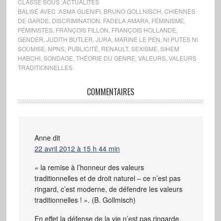
CLASSÉ SOUS :
ACTUALITÉS
BALISÉ AVEC :
ASMA GUENIFI
,
BRUNO GOLLNISCH
,
CHIENNES
DE GARDE
,
DISCRIMINATION
,
FADELA AMARA
,
FÉMINISME
,
FÉMINISTES
,
FRANÇOIS FILLON
,
FRANÇOIS HOLLANDE
,
GENDER
,
JUDITH BUTLER
,
JURA
,
MARINE LE PEN
,
NI PUTES NI
SOUMISE
,
NPNS
,
PUBLICITÉ
,
RENAULT
,
SEXISME
,
SIHEM
HABCHI
,
SONDAGE
,
THÉORIE DU GENRE
,
VALEURS
,
VALEURS
TRADITIONNELLES
COMMENTAIRES
Anne
dit
22 avril 2012 à 15 h 44 min
« la remise à l’honneur des valeurs
traditionnelles et de droit naturel – ce n’est pas
ringard, c’est moderne, de défendre les valeurs
traditionnelles ! ». (B. Gollmisch)
En effet la défense de la vie n’est pas ringarde,