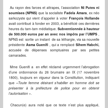
Au rayon des farces et attrapes, l’association
Ni Putes ni
soumises (NPNS)
que la socialiste
Fadela Amara
, ex néo
sarkozyste qui vient d’appeler à voter
François
Hollande
avait contribué à fonder en 2003, a bénéficié ces dernières
heures du tam-tam médiatique.
Subventionnée à hauteur
de 500.000 euros par an avec nos impôts par l’UMPS
,
NPNS est sortie un instant de sa léthargie, via sa nouvelle
présidente
Asma Guenifi
, qui a remplacé
Sihem Habchi,
accusée de dépenses somptuaires par ses petites
camarades.
Mme Guenifi a en effet réclamé urgemment l’abrogation
d’une ordonnance du 26 brumaire an IX (17 novembre
1800), toujours en vigueur dans la Constitution, indiquant
que «
Toute femme désirant s’habiller en homme doit se
présenter à la préfecture de police pour en obtenir
l’autorisation »
.
Chacun(e) aura noté que ce texte n’est plus appliqué,