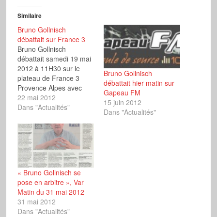
Similaire
Bruno Gollnisch
débattait sur France 3
Bruno Gollnisch
débattait samedi 19 mai
2012 à 11H30 sur le
Bruno Gollnisch
plateau de France 3
débattait hier matin sur
Provence Alpes avec
Gapeau FM
ses adversaires de
22 mai 2012
15 juin 2012
l’UMP (Jean-Pierre
Dans "Actualités"
Dans "Actualités"
Giran), du PS-radicaux
(Joël Canapa) et du
Front de Gauche
(Gilberte Mandon).
« Bruno Gollnisch se
pose en arbitre », Var
Matin du 31 mai 2012
31 mai 2012
Dans "Actualités"