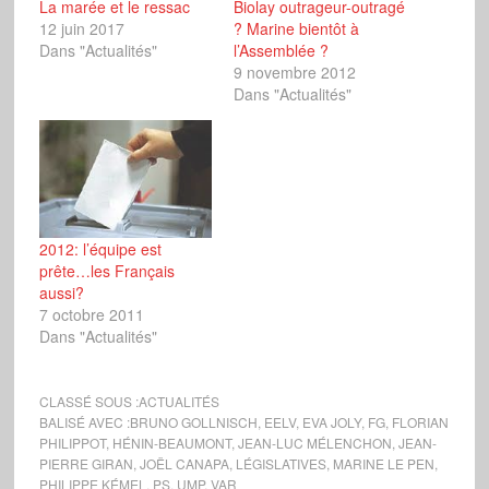
La marée et le ressac
Biolay outrageur-outragé
12 juin 2017
? Marine bientôt à
Dans "Actualités"
l’Assemblée ?
9 novembre 2012
Dans "Actualités"
2012: l’équipe est
prête…les Français
aussi?
7 octobre 2011
Dans "Actualités"
CLASSÉ SOUS :
ACTUALITÉS
BALISÉ AVEC :
BRUNO GOLLNISCH
,
EELV
,
EVA JOLY
,
FG
,
FLORIAN
PHILIPPOT
,
HÉNIN-BEAUMONT
,
JEAN-LUC MÉLENCHON
,
JEAN-
PIERRE GIRAN
,
JOËL CANAPA
,
LÉGISLATIVES
,
MARINE LE PEN
,
PHILIPPE KÉMEL
,
PS
,
UMP
,
VAR