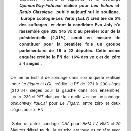
OpinionWay-Fiducial
réalisé pour
Les Echos
et
Radio Classique
publié aujourd’hui le souligne
,
Europe Ecologie-Les Verts
(EELV)
créditée de 5%
des suffrages et dont la candidate Eva Joly n’a
rassemblé que 828 345 voix au premier tour de la
présidentielle (2,31%), serait en mesure de
constituer pour la première fois un groupe
parlementaire de 16 à 22 députés. Cette même
enquête crédite le FN de
16% des voix et de zéro
à 4 sièges
…
Ce même institut de sondage dans son enquête réalisée
pour
Le Figaro
et
LCI
, crédite le PS de 271 à 296 sièges
(310-347 sièges pour la gauche dans son ensemble),
entre 230 et 267 élus pour la « droite » selon un sondage
opinionway fiducial
pour
Le Figaro
, entre zéro et deux
sièges pour le FN
Selon un autre sondage
, CSA
pour
BFM-TV, RMC
et
20
Minutes
diffusé jeudi, la gauche est toujours en tête avec