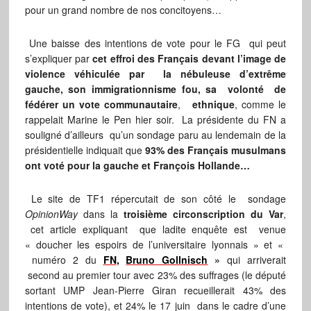
pour un grand nombre de nos concitoyens…
Une baisse des intentions de vote pour le FG qui peut
s’expliquer par
cet effroi des Français devant l’image de
violence véhiculée par la nébuleuse d’extrême
gauche, son immigrationnisme fou, sa volonté de
fédérer un vote communautaire
,
ethnique
, comme le
rappelait Marine le Pen hier soir. La présidente du FN a
souligné d’ailleurs qu’un sondage paru au lendemain de la
présidentielle indiquait que
93% des Français musulmans
ont voté pour la gauche et François Hollande…
Le site de TF1 répercutait de son côté le sondage
OpinionWay
dans la
troisième circonscription du Var
,
cet article expliquant que ladite enquête est venue
« doucher les espoirs de l’universitaire lyonnais » et «
numéro 2 du
FN
,
Bruno Gollnisch
»
qui arriverait
second au premier tour avec 23% des suffrages (le député
sortant UMP Jean-Pierre Giran recueillerait 43% des
intentions de vote), et 24% le 17 juin dans le cadre d’une