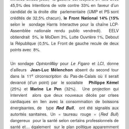
45,5% des intentions de vote contre 33% en faveur d’un
candidat de la droite dite parlementaire (UMP et PS sont
crédités de 32,5% chacun),
le Front National 14% (15%
selon le sondage Harris Interactive pour la chaîne LCP-
Assemblée nationale rendu public vendredi). EELV
obtiendrait 5%, le MoDem 3%, Lutte Ouvrière 1%, Debout
la République (0,5%. Le Front de gauche recule de deux
points avec 8%.
Un sondage
OpinionWay
pour
Le Figaro
et
LCI
, donne
d’ailleurs
Jean-Luc Mélenchon
absent du second tour
e
dans la 11
circonscription du Pas-de-Calais où il serait
devancé (d’un point) par le socialiste
Philippe Kémel
(25%) et
Marine Le Pen
(32%). Une projection qui
intervient alors que deux nouveaux décès par crises
cardiaques en lien avec la consommation de boissons
énergisantes, de type
Red Bull
, ont été signalés aux
autorités sanitaires. Un « taureau rouge » (
Red Bull
)
dangereux pour la santé selon certains professionnels de
santé et… également sur le plan politique apparemment