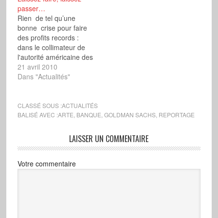
passer…
Rien de tel qu’une
bonne crise pour faire
des profits records :
dans le collimateur de
l'autorité américaine des
marchés financiers, la
21 avril 2010
«Securities & Exchange
Dans "Actualités"
Commission» (SEC) qui
l’accuse de fraude, la
banque la plus puissante
CLASSÉ SOUS :
ACTUALITÉS
du monde, Goldman
BALISÉ AVEC :
ARTE
,
BANQUE
,
GOLDMAN SACHS
,
REPORTAGE
Sachs (GS), a annoncé
des profits records
LAISSER UN COMMENTAIRE
trimestriels de 3, 46
milliards…
Votre commentaire