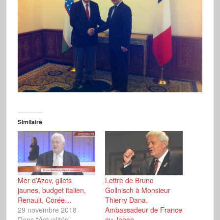
Similaire
Mer d’Azov, gilets
Lettre de Bruno
jaunes, budget italien,
Gollnisch à Monsieur
Renault, Corée…
Thierry Dana,
29 novembre 2018
Ambassadeur de France
Dans "Actualités"
au Japon