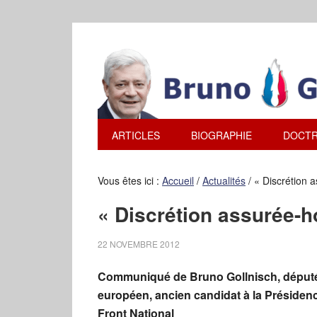
ARTICLES
BIOGRAPHIE
DOCTR
Vous êtes ici :
Accueil
/
Actualités
/
« Discrétion 
« Discrétion assurée-
22 NOVEMBRE 2012
Communiqué de Bruno Gollnisch, déput
européen, ancien candidat à la Présiden
Front National