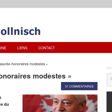
INE
LIENS
CONTACT
assurée-honoraires modestes »
honoraires modestes »
31 COMMENTAIRES
é
ce du