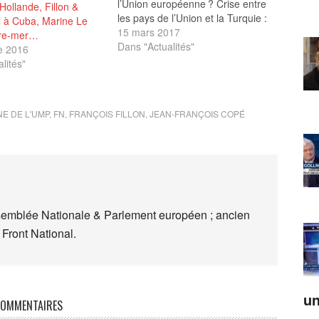
l’Union européenne ? Crise entre
 Hollande, Fillon &
les pays de l’Union et la Turquie :
l à Cuba, Marine Le
la surenchère ? Un ambassadeur
15 mars 2017
tre-mer…
français annonce qu’il refusera de
Dans "Actualités"
e 2016
servir la « diplomatie du FN »...
lités"
France 2 et d’autres médias
enquêtent sur le…
E DE L'UMP
,
FN
,
FRANÇOIS FILLON
,
JEAN-FRANÇOIS COPÉ
semblée Nationale & Parlement européen ; ancien
 Front National.
un
OMMENTAIRES