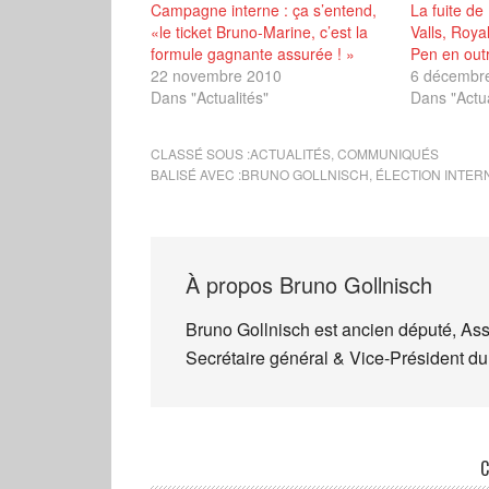
Campagne interne : ça s’entend,
La fuite de
«le ticket Bruno-Marine, c’est la
Valls, Roya
formule gagnante assurée ! »
Pen en ou
22 novembre 2010
6 décembr
Dans "Actualités"
Dans "Actua
CLASSÉ SOUS :
ACTUALITÉS
,
COMMUNIQUÉS
BALISÉ AVEC :
BRUNO GOLLNISCH
,
ÉLECTION INTERN
À propos
Bruno Gollnisch
Bruno Gollnisch est ancien député, As
Secrétaire général & Vice-Président du
C