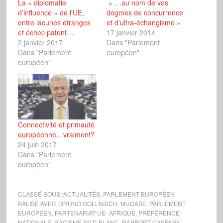
La « diplomatie
» …au nom de vos
d’influence » de l’UE,
dogmes de concurrence
entre lacunes étranges
et d’ultra-échangisme »
et échec patent…
17 janvier 2014
2 janvier 2017
Dans "Parlement
Dans "Parlement
européen"
européen"
Connectivité et primauté
européenne…vraiment?
24 juin 2017
Dans "Parlement
européen"
CLASSÉ SOUS :
ACTUALITÉS
,
PARLEMENT EUROPÉEN
BALISÉ AVEC :
BRUNO GOLLNISCH
,
MUGABE
,
PARLEMENT
EUROPÉEN
,
PARTENARIAT UE- AFRIQUE
,
PRÉFÉRENCE
NATIONALE
,
RACISME ANTI-BLANC
,
RAPPORT CASPARY
,