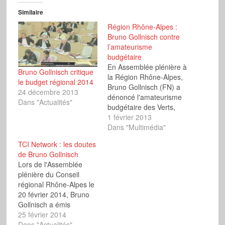
Similaire
Région Rhône-Alpes :
Bruno Gollnisch contre
l’amateurisme
budgétaire
En Assemblée plénière à
Bruno Gollnisch critique
la Région Rhône-Alpes,
le budget régional 2014
Bruno Gollnisch (FN) a
24 décembre 2013
dénoncé l'amateurisme
Dans "Actualités"
budgétaire des Verts,
des Communistes et de
1 février 2013
la Droite.
Dans "Multimédia"
TCI Network : les doutes
de Bruno Gollnisch
Lors de l'Assemblée
plénière du Conseil
régional Rhône-Alpes le
20 février 2014, Bruno
Gollnisch a émis
quelques doutes au
25 février 2014
sujet de l'adhésion de la
Dans "Actualités"