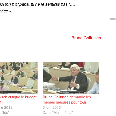
on p’tit papa, tu ne le sentiras pas.(…)
rvice ».
Bruno Gollnisch
isch critique le budget
Bruno Gollnisch demande les
014
mêmes mesures pour tous
re 2013
3 juin 2013
lités"
Dans "Multimédia"