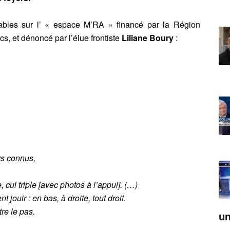
eables sur l’ « espace M’RA » financé par la Région
s, et dénoncé par l’élue frontiste
Liliane Boury
:
rs connus,
 cul triple [avec photos à l’appui]. (…)
ouir : en bas, à droite, tout droit.
re le pas.
un