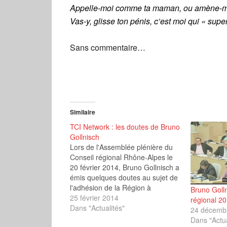
Appelle-moi comme ta maman, ou amène-moi t
Vas-y, glisse ton pénis, c’est moi qui « supe
Sans commentaire…
Similaire
TCI Network : les doutes de Bruno
Gollnisch
Lors de l'Assemblée plénière du
Conseil régional Rhône-Alpes le
20 février 2014, Bruno Gollnisch a
émis quelques doutes au sujet de
l'adhésion de la Région à
Bruno Golln
l'association TCI Network.
25 février 2014
régional 2
Dans "Actualités"
24 décemb
Dans "Actua