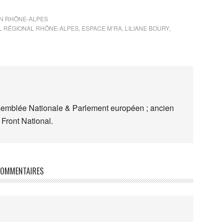
N RHÔNE-ALPES
L RÉGIONAL RHÔNE-ALPES
,
ESPACE M’RA
,
LILIANE BOURY
,
semblée Nationale & Parlement européen ; ancien
 Front National.
OMMENTAIRES