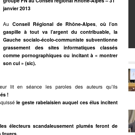
groupe FN au Conseil régional Rhône-Alpes – 31
janvier 2013
Au
Conseil Régional de Rhône-Alpes
,
où l’on
gaspille à tout va l’argent du contribuable, la
Gauche socialo-écolo-communiste subventionne
grassement des sites informatiques classés
comme pornographiques ou incitant à « montrer
son cul » (sic).
ur lit en séance les paroles des auteurs qu’ils
és !
esquissé
le geste rabelaisien auquel ces élus incitent
 les électeurs scandaleusement plumés feront de
 foyers.