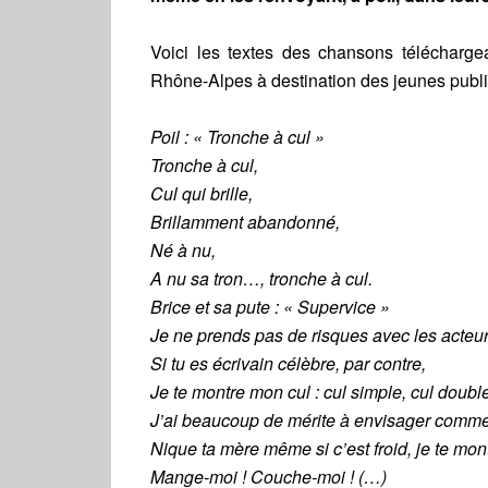
Voici les textes des chansons télécharg
Rhône-Alpes à destination des jeunes public
Poil : « Tronche à cul »
Tronche à cul,
Cul qui brille,
Brillamment abandonné,
Né à nu,
A nu sa tron…, tronche à cul.
Brice et sa pute : « Supervice »
Je ne prends pas de risques avec les acteu
Si tu es écrivain célèbre, par contre,
Je te montre mon cul : cul simple, cul double,
J’ai beaucoup de mérite à envisager comment j
Nique ta mère même si c’est froid, je te mont
Mange-moi ! Couche-moi ! (…)