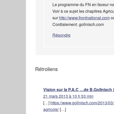
Le programme du FN en faveur not
Voir à ce sujet les chapitres Agric
sur
http://www.frontnational.com
ou
Cordialement. gollnisch.com
Répondre
Rétroliens
Vision sur la P.A.C …de B.Gollnisch 
21 mars 2013 à 10 h 53 min
[…]
https://www.gollnisch.com/2013/03/2
agricole/
[…]