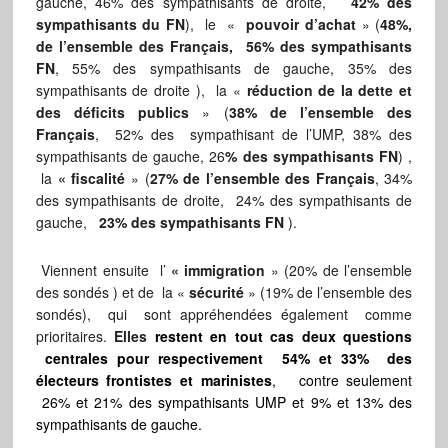
gauche, 46% des sympathisants de droite,
42% des
sympathisants du FN
), le «
pouvoir d’achat
» (
48%,
de l’ensemble des Français, 56% des sympathisants
FN
, 55% des sympathisants de gauche, 35% des
sympathisants de droite ), la «
réduction de la dette et
des déficits publics
» (
38% de l’ensemble des
Français
, 52% des sympathisant de l’UMP, 38% des
sympathisants de gauche, 26
% des sympathisants FN
) ,
la
« fiscalité
» (
27% de l’ensemble des Français
, 34%
des sympathisants de droite, 24% des sympathisants de
gauche,
23% des sympathisants FN
).
Viennent ensuite l’
« immigration
» (20% de l’ensemble
des sondés ) et de la «
sécurité
» (19% de l’ensemble des
sondés), qui sont appréhendées également comme
prioritaires.
Elles
restent en tout cas deux questions
centrales pour respectivement 54% et 33% des
électeurs frontistes et marinistes
, contre seulement
26% et 21% des sympathisants UMP et 9% et 13% des
sympathisants de gauche.