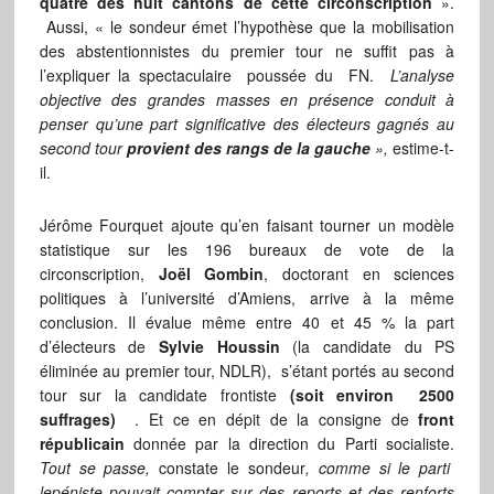
quatre des huit cantons de cette circonscription
».
Aussi, « le sondeur émet l’hypothèse que la mobilisation
des abstentionnistes du premier tour ne suffit pas à
l’expliquer la spectaculaire poussée du FN.
L’analyse
objective des grandes masses en présence conduit à
penser qu’une part significative des électeurs gagnés au
second tour
provient des rangs de la gauche
»,
estime-t-
il.
Jérôme Fourquet ajoute qu’en faisant tourner un modèle
statistique sur les 196 bureaux de vote de la
circonscription,
Joël Gombin
, doctorant en sciences
politiques à l’université d’Amiens, arrive à la même
conclusion. Il évalue même entre 40 et 45 % la part
d’électeurs de
Sylvie Houssin
(la candidate du PS
éliminée au premier tour, NDLR), s’étant portés au second
tour sur la candidate frontiste
(soit environ 2500
suffrages)
. Et ce en dépit de la consigne de
front
républicain
donnée par la direction du Parti socialiste.
Tout se passe,
constate le sondeur
, comme si le parti
lepéniste pouvait compter sur des reports et des renforts