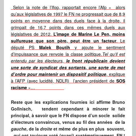
Selon la note de l’Ifop, rapportait encore l’Afp « alors
qu’aux législatives de 1997 le FN ne progressait que de 8,9
points en moyenne dans des duels face à la droite, il
grimpait de 16,7 points dans ces mêmes duels aux
législatives de 2012.
L’image de Marine Le Pen, moins
sulfureuse que son père, peut être un facteur
. Le
député PS
Malek Boutih
y ajoute le sentiment
d’impuissance que renvoie la classe politique.
Tel qu’il est
entendu par les électeurs,
le front
républicain devient
une sorte de syndicat des sortants, une sorte de mot
d’ordre pour maintenir un dispositif politique
, explique
à l’AFP (avec lucidité, NDLR) l’ancien président de
SOS
racisme
»…
Reste que les explications fournies ici affirme Bruno
Gollnisch, tendent cependant à minorer le fait
principal, à savoir que le FN dispose d’un socle solide
d’électeurs convaincus, venus au fil des années de la
gauche
, de la
droite
et même de plus en plus souvent,
qui ont toujours voté (quasi) systématiquement FN !