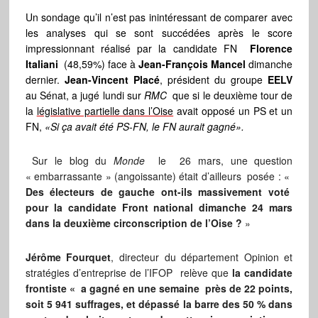
Un sondage qu’il n’est pas inintéressant de comparer avec
les analyses qui se sont succédées après le score
impressionnant réalisé par la candidate FN
Florence
Italiani
(48,59%) face à
Jean-François Mancel
dimanche
dernier.
Jean-Vincent Placé
, président du groupe
EELV
au Sénat, a jugé lundi sur
RMC
que si le deuxième tour de
la
législative partielle dans l’Oise
avait opposé un PS et un
FN,
«Si ça avait été PS-FN, le FN aurait gagné».
Sur le blog du
Monde
le 26 mars, une question
« embarrassante » (angoissante) était d’ailleurs posée : «
Des électeurs de gauche ont-ils massivement voté
pour la candidate Front national dimanche 24 mars
dans la deuxième circonscription de l’Oise ?
»
Jérôme Fourquet
, directeur du département Opinion et
stratégies d’entreprise de l’IFOP relève que
la candidate
frontiste « a gagné en une semaine près de 22 points,
soit 5 941 suffrages, et dépassé la barre des 50 % dans