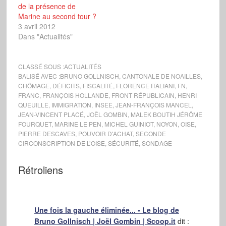
de la présence de
Marine au second tour ?
3 avril 2012
Dans "Actualités"
CLASSÉ SOUS :
ACTUALITÉS
BALISÉ AVEC :
BRUNO GOLLNISCH
,
CANTONALE DE NOAILLES
,
CHÔMAGE
,
DÉFICITS
,
FISCALITÉ
,
FLORENCE ITALIANI
,
FN
,
FRANC
,
FRANÇOIS HOLLANDE
,
FRONT RÉPUBLICAIN
,
HENRI
QUEUILLE
,
IMMIGRATION
,
INSEE
,
JEAN-FRANÇOIS MANCEL
,
JEAN-VINCENT PLACÉ
,
JOËL GOMBIN
,
MALEK BOUTIH JÉRÔME
FOURQUET
,
MARINE LE PEN
,
MICHEL GUINIOT
,
NOYON
,
OISE
,
PIERRE DESCAVES
,
POUVOIR D'ACHAT
,
SECONDE
CIRCONSCRIPTION DE L’OISE
,
SÉCURITÉ
,
SONDAGE
Rétroliens
Une fois la gauche éliminée... • Le blog de
Bruno Gollnisch | Joël Gombin | Scoop.it
dit :