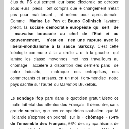
élus du PS qui sentent leur base électorale se dérober
sous leurs pieds, ont compris que le changement n’était
pas pour maintenant , ni même pour après-demain.
Comme
Marine Le Pen
et
Bruno Gollnisch
l’avaient
prédit,
la sociale démocratie européiste qui sert de
mauvaise boussole au chef de l’Etat et au
gouvernement, n’est en rien une rupture avec le
libéral-mondialisme à la sauce Sarkozy.
C’est cette
idéologie commune à la « droite » et à la gauche qui
lamine les classe moyennes, met nos travailleurs au
chômage, accélère a disparition des derniers pans de
notre industrie, matraque nos entreprises, nos
commerçants et artisans, en un mot tiers-mondise notre
pays sacrifié sur l’autel du
Mammon
Bruxellois.
Le
sondage ifop
paru dans le quotidien gratuit
Metro
ce
matin fait état des attentes des Français. Il démontre, sans
grande surprise, que nos compatriotes souhaitent que M
Hollande s’exprime en priorité sur le «
chômage
»
(54%
de l’ensemble des Français
, 66% des sympathisants de