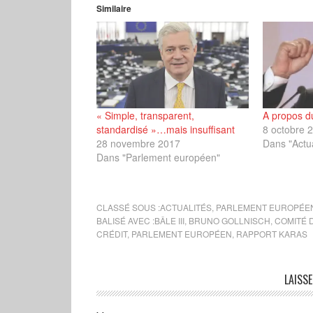
Similaire
« Simple, transparent,
A propos d
standardisé »…mais insuffisant
8 octobre 
28 novembre 2017
Dans "Actua
Dans "Parlement européen"
CLASSÉ SOUS :
ACTUALITÉS
,
PARLEMENT EUROPÉE
BALISÉ AVEC :
BÂLE III
,
BRUNO GOLLNISCH
,
COMITÉ 
CRÉDIT
,
PARLEMENT EUROPÉEN
,
RAPPORT KARAS
LAISS