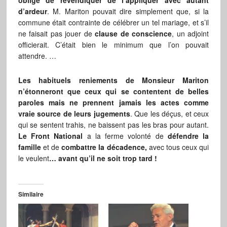
obligé de revendiquer de l’appliquer avec autant
d’ardeur
. M. Mariton pouvait dire simplement que, si la
commune était contrainte de célébrer un tel mariage, et s’il
ne faisait pas jouer de
clause de conscience
, un adjoint
officierait. C’était bien le minimum que l’on pouvait
attendre. …
Les habituels reniements de Monsieur Mariton
n’étonneront que ceux qui se contentent de belles
paroles mais ne prennent jamais les actes comme
vraie source de leurs jugements
. Que les déçus, et ceux
qui se sentent trahis, ne baissent pas les bras pour autant.
Le Front National
a la ferme volonté de
défendre la
famille
et de
combattre la décadence,
avec tous ceux qui
le veulent
… avant qu’il ne soit trop tard !
Similaire