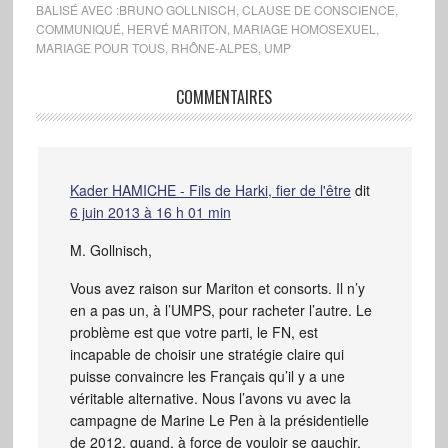
BALISÉ AVEC :
BRUNO GOLLNISCH
,
CLAUSE DE CONSCIENCE
,
COMMUNIQUÉ
,
HERVÉ MARITON
,
MARIAGE HOMOSEXUEL
,
MARIAGE POUR TOUS
,
RHÔNE-ALPES
,
UMP
COMMENTAIRES
Kader HAMICHE - Fils de Harki, fier de l'être
dit
6 juin 2013 à 16 h 01 min
M. Gollnisch,
Vous avez raison sur Mariton et consorts. Il n’y
en a pas un, à l’UMPS, pour racheter l’autre. Le
problème est que votre parti, le FN, est
incapable de choisir une stratégie claire qui
puisse convaincre les Français qu’il y a une
véritable alternative. Nous l’avons vu avec la
campagne de Marine Le Pen à la présidentielle
de 2012, quand, à force de vouloir se gauchir,