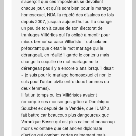
s’aperçoit que ces imposteurs se dévoilent
chaque jour, et qu’ils sont bien pour le mariage
homosexuel, NDA l’a répété des dizaines de fois
depuis 2007, jusqu’à aujourd’hui ou il a changé
un peu de ton à cause de son électorat de
tranfuges Villiérites qui l’a obligé à mentir pour
mieux berner sa base Villiériste. Tout cela en
prétextant que c’était le mot mariage qui le
dérangeait, en réalité il garde le contenu mais
change la coquille (le mot mariage ne le
dérengeait pas il y a encore 2 ans lorsqu’il disait
« je suis pour le mariage homosexuel et non je
suis pour l’union civile entre deux hommes ou
deux femmes).
Il fut un temps ou les Villiéristes avaient
remarqué ses mensonges grâce à Dominique
Souchet ex député de la Vendée, que l’UMP a
fait battre car beaucoup plus dangeureux que
Véronique Besse qui est plus calme et beaucoup
moins volontaire que cet ancien diplomate
d’action qui combat, certes calmement mais