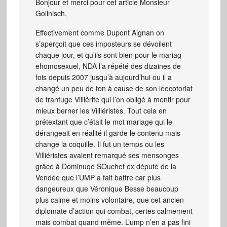
Bonjour et merci pour cet article Monsieur
Gollnisch,
Effectivement comme Dupont Aignan on
s’aperçoit que ces imposteurs se dévoilent
chaque jour, et qu’ils sont bien pour le mariag
ehomosexuel, NDA l’a répété des dizaines de
fois depuis 2007 jusqu’à aujourd’hui ou il a
changé un peu de ton à cause de son léecotoriat
de tranfuge Villiérite qui l’on obligé à mentir pour
mieux berner les Villiéristes. Tout cela en
prétextant que c’était le mot mariage qui le
dérangeait en réalité il garde le contenu mais
change la coquille. Il fut un temps ou les
Villiéristes avaient remarqué ses mensonges
grâce à Dominuqe SOuchet ex député de la
Vendée que l’UMP a fait battre car plus
dangeureux que Véronique Besse beaucoup
plus calme et moins volontaire, que cet ancien
diplomate d’action qui combat, certes calmement
mais combat quand même. L’ump n’en a pas fini