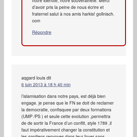
notre identité, notre souveraineté. Merci
d’avoir pris la peine de nous écrire et
fraternel salut à nos amis harkis! gollnisch.
com
Répondre
aqgard louis
dit
6 juin 2013 à 18 h 40 min
l’islamisation dans notre pays, est déjà bien
engage. je pense que le FN se doit de reclamer
la democratie, confisquee par deux formations
(UMP /PS ) et seule cette evolution ,permettra
de de sortir la France d’un conflit, style 1789 ,il
faut impérativement changer la constitution et
les gardiens renvoyes dans leur foyer sans