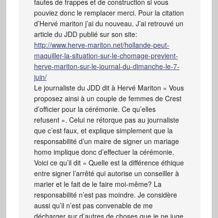
fautes de frappes et de construction si vous
pouviez donc le remplacer merci. Pour la citation
d’Hervé mariton j’ai du nouveau. J’ai retrouvé un
article du JDD publié sur son site:
http://www.herve-mariton.net/hollande-peut-
maquiller-la-situation-sur-le-chomage-previent-
herve-mariton-sur-le-journal-du-dimanche-le-7-
juin/
Le journaliste du JDD dit à Hervé Mariton « Vous
proposez ainsi à un couple de femmes de Crest
d’officier pour la cérémonie. Ce qu’elles
refusent ». Celui ne rétorque pas au journaliste
que c’est faux, et explique simplement que la
responsabilité d’un maire de signer un mariage
homo implique donc d’effectuer la cérémonie.
Voici ce qu’il dit « Quelle est la différence éthique
entre signer l’arrêté qui autorise un conseiller à
marier et le fait de le faire moi-même? La
responsabilité n’est pas moindre. Je considère
aussi qu’il n’est pas convenable de me
décharger sur d’autres de choses que je ne juge