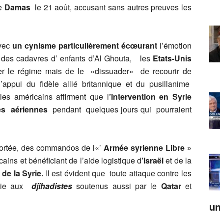
de
Damas
le 21 août, accusant sans autres preuves les
avec
un cynisme particulièrement écœurant
l’émotion
 des cadavres d’ enfants d’Al Ghouta, les
Etats-Unis
ser le régime mais de le «dissuader» de recourir de
appui du fidèle allié britannique et du pusillanime
les américains affirment que l
’intervention en Syrie
es aériennes
pendant quelques jours qui pourraient
pportée, des commandos de l«’
Armée syrienne Libre »
ins et bénéficiant de l’aide logistique d
’Israël
et de la
 de la Syrie.
Il est évident que toute attaque contre les
ficie aux
djihadistes
soutenus aussi par le
Qatar
et
un