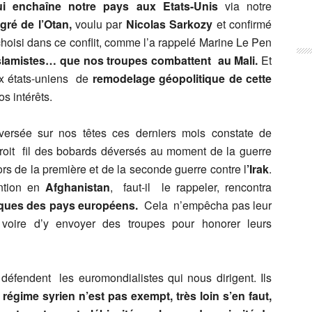
qui enchaîne notre pays aux Etats-Unis
via notre
ré de l’Otan,
voulu par
Nicolas Sarkozy
et confirmé
hoisi dans ce conflit, comme l’a rappelé Marine Le Pen
 islamistes… que nos troupes combattent au Mali.
Et
ux états-uniens de
remodelage géopolitique de cette
os intérêts.
ersée sur nos têtes ces derniers mois constate de
oit fil des bobards déversés au moment de la guerre
lors de la première et de la seconde guerre contre l
’Irak
.
ention en
Afghanistan
, faut-il le rappeler, rencontra
liques des pays européens.
Cela n’empêcha pas leur
 voire d’y envoyer des troupes pour honorer leurs
défendent les euromondialistes qui nous dirigent. Ils
e régime syrien n’est pas exempt, très loin s’en faut,