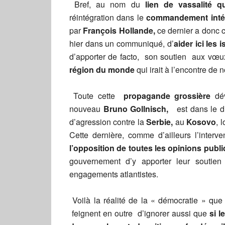
Bref, au nom du
lien de vassalité 
réintégration dans le
commandement intég
par
François Hollande,
ce dernier a donc c
hier dans un communiqué, d’
aider ici les
d’apporter de facto, son soutien aux vœ
région du monde
qui irait à l’encontre de n
Toute cette
propagande grossière
dév
nouveau
Bruno Gollnisch,
est dans le dr
d’agression contre la
Serbie,
au
Kosovo
, 
Cette dernière, comme d’ailleurs l’interv
l’opposition de toutes les opinions pub
gouvernement d’y apporter leur soutien
engagements atlantistes.
Voilà la réalité de la « démocratie » que 
feignent en outre d’ignorer aussi que
si l