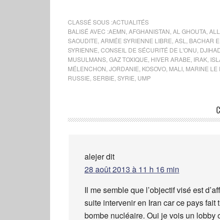
CLASSÉ SOUS :
ACTUALITÉS
BALISÉ AVEC :
AEMN
,
AFGHANISTAN
,
AL GHOUTA
,
AL
SAOUDITE
,
ARMÉE SYRIENNE LIBRE
,
ASL
,
BACHAR E
SYRIENNE
,
CONSEIL DE SÉCURITÉ DE L'ONU
,
DJIHA
MUSULMANS
,
GAZ TOXIQUE
,
HIVER ARABE
,
IRAK
,
IS
MÉLENCHON
,
JORDANIE
,
KOSOVO
,
MALI
,
MARINE LE
RUSSIE
,
SERBIE
,
SYRIE
,
UMP
C
alejer
dit
28 août 2013 à 11 h 16 min
Il me semble que l’objectif visé est d’aff
suite intervenir en Iran car ce pays fait
bombe nucléaire. Oui je vois un lobby