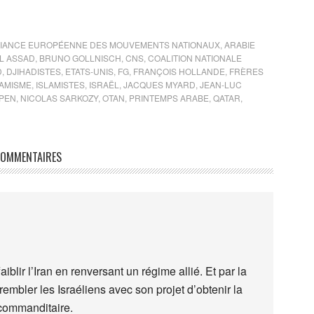
LIANCE EUROPÉENNE DES MOUVEMENTS NATIONAUX
,
ARABIE
L ASSAD
,
BRUNO GOLLNISCH
,
CNS
,
COALITION NATIONALE
D
,
DJIHADISTES
,
ETATS-UNIS
,
FG
,
FRANÇOIS HOLLANDE
,
FRÈRES
LAMISME
,
ISLAMISTES
,
ISRAËL
,
JACQUES MYARD
,
JEAN-LUC
 PEN
,
NICOLAS SARKOZY
,
OTAN
,
PRINTEMPS ARABE
,
QATAR
,
OMMENTAIRES
aiblir l’Iran en renversant un régime allié. Et par la
 trembler les Israéliens avec son projet d’obtenir la
 commanditaire.