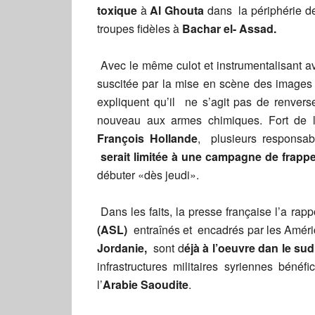
toxique
à
Al Ghouta
dans la périphérie 
troupes fidèles à
Bachar el- Assad.
Avec le même culot et instrumentalisant 
suscitée par la mise en scène des images
expliquent qu’il ne s’agit pas de renver
nouveau aux armes chimiques. Fort de l’
François Hollande
, plusieurs responsab
serait limitée à une campagne de frapp
débuter «dès jeudi».
Dans les faits, la presse française l’a ra
(ASL)
entraînés et encadrés par les América
Jordanie,
sont d
éjà à l’oeuvre dan le sud
infrastructures militaires syriennes béné
l’
Arabie Saoudite
.