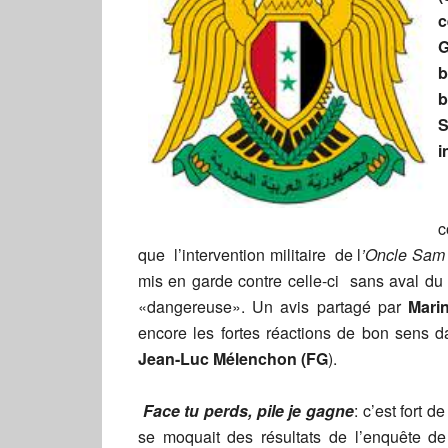
c
G
b
b
i
c
que l’intervention militaire de l
’Oncle Sam
mis en garde contre celle-ci sans aval du
«dangereuse». Un avis partagé par
Mari
encore les fortes réactions de bon sens d
Jean-Luc Mélenchon (FG
).
Face tu perds, pile je gagne
: c’est fort 
se moquait des résultats de l’enquête de