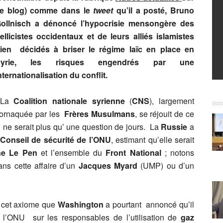
e blog) comme dans le
tweet
qu’il a posté, Bruno
ollnisch a dénoncé l’hypocrisie mensongère des
ellicistes occidentaux et de leurs alliés islamistes
ien décidés à briser le régime laïc en place en
Syrie, les risques engendrés par une
nternationalisation du conflit.
La
Coalition nationale syrienne
(
CNS
), largement
ornaquée par les
Frères Musulmans
, se réjouit de ce
ne serait plus qu’ une question de jours. La
Russie
a
Conseil de sécurité de l’ONU
, estimant qu’elle serait
ne Le Pen
et l’ensemble du
Front National
; notons
ans cette affaire d’un
Jacques Myard
(UMP) ou d’un
de cet axiome que
Washington
a pourtant annoncé qu’il
 l’ONU sur les responsables de l’utilisation de
gaz