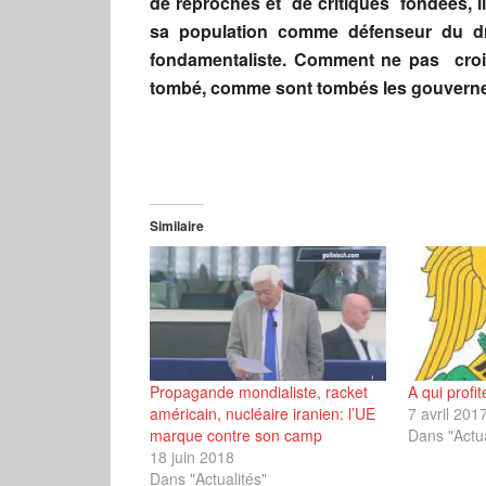
de reproches et de critiques fondées, il
sa population comme défenseur du dro
fondamentaliste.
Comment ne pas croire
tombé, comme sont tombés les gouverne
Similaire
Propagande mondialiste, racket
A qui profit
américain, nucléaire iranien: l’UE
7 avril 201
marque contre son camp
Dans "Actua
18 juin 2018
Dans "Actualités"