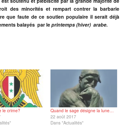
 est soutenu et plébiscité par la grande majorité de
it des minorités et rempart contrer la barbarie
 que faute de ce soutien populaire il serait déjà
ments balayés par le
printemps (hiver) arabe.
e le crime?
Quand le sage désigne la lune…
7
22 août 2017
lités"
Dans "Actualités"