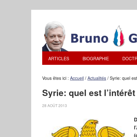
ARTICLES
BIOGRAPHIE
DOCTR
Vous êtes ici :
Accueil
/
Actualités
/
Syrie: quel est
Syrie: quel est l’intérê
28 AOÛT 2013
D
l
(