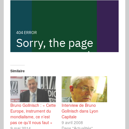
Similaire
Bruno Gollnisch : « Cette
Interview de Bruno
Europe, instrument du
Gollnisch dans Lyon
mondialisme, ce n’est
Capitale
pas ce qu’il nous faut »
9 avril 2008
9 mai 2014
Dans "Actualités"