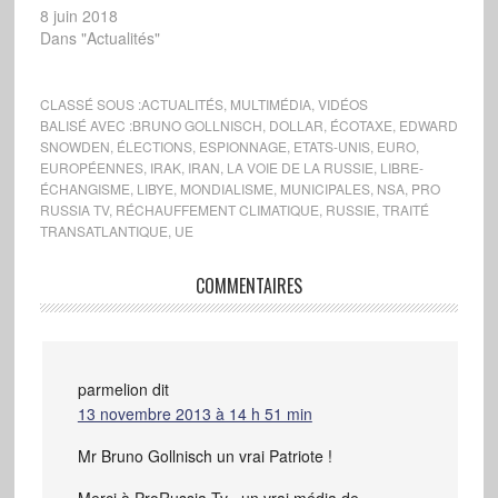
8 juin 2018
Dans "Actualités"
CLASSÉ SOUS :
ACTUALITÉS
,
MULTIMÉDIA
,
VIDÉOS
BALISÉ AVEC :
BRUNO GOLLNISCH
,
DOLLAR
,
ÉCOTAXE
,
EDWARD
SNOWDEN
,
ÉLECTIONS
,
ESPIONNAGE
,
ETATS-UNIS
,
EURO
,
EUROPÉENNES
,
IRAK
,
IRAN
,
LA VOIE DE LA RUSSIE
,
LIBRE-
ÉCHANGISME
,
LIBYE
,
MONDIALISME
,
MUNICIPALES
,
NSA
,
PRO
RUSSIA TV
,
RÉCHAUFFEMENT CLIMATIQUE
,
RUSSIE
,
TRAITÉ
TRANSATLANTIQUE
,
UE
COMMENTAIRES
parmelion
dit
13 novembre 2013 à 14 h 51 min
Mr Bruno Gollnisch un vrai Patriote !
Merci à ProRussia Tv , un vrai média de