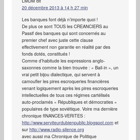
LMDM
dit
20 décembre 2013 à 14 h 27 min
Les banques font déjà n’importe quoi !
De plus ce sont TOUS les CREANCIERS au
Passif des banques qui sont concernés au
premier chef avec juste cette clause
effectivement non garantie en réalité par des
fonds dotés, constitués !
Comme d’habitude les expressions anglo-
saxonnes comme la bien trouvée : » Bail-in », un
vrai petit bijou dialectique, qui servent à
camoufler les pires escroqueries financières
venant logiquement après les pires escroqueries
intellectuelles de tous ces régimes cartélisés
auto-proclamés « Républiques et démocraties »
populaires de type soviétique. Voire ma dernière
chronique fINANCES-VERITES :
http://www.serviteurdubienpublic.blogspot.com
et
sur
http://www.radio-silence.org
avec aussi ma Chronique de Politique