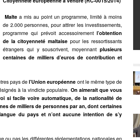
Citoyenneté européenne à vendre (RC-0015/2014)
Malte
a mis au point un programme, limité à moins
de 2.000 personnes, pour attirer les investissements,
programme qui prévoit accessoirement
l’obtention
de la citoyenneté maltaise
pour les ressortissants
étrangers qui y souscrivent, moyennant
plusieurs
centaines de milliers d’euros de contribution et
utres pays de
l’Union européenne
ont le même type de
signés à la vindicte populaire.
On aimerait que vous
i si facile voire automatique, de la nationalité de
ines de milliers de personnes par an, dont certaines
langue du pays et n’ont aucune intention de s’y
e ou pas les différentes réglementations nationales en