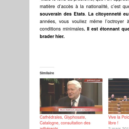
matière d’accès à la nationalité, c’est q
souverain des Etats
.
La citoyenneté eu
années, vous vouliez même l’octroyer à
conditions minimales
. Il est étonnant q
brader hier.
Similaire
Cathédrales, Glyphosate,
Vive la Pol
Catalogne, consultation des
libre !
adhérents…
2 mars 20