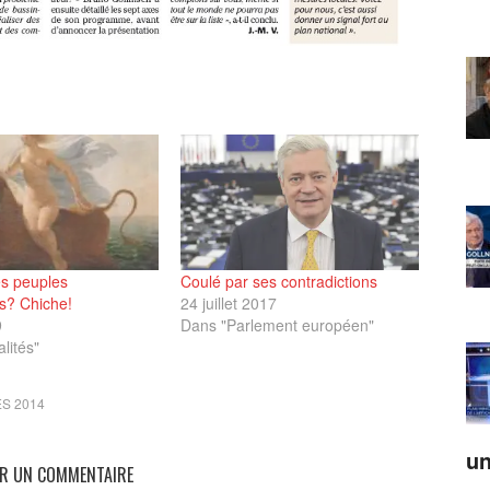
s peuples
Coulé par ses contradictions
s? Chiche!
24 juillet 2017
9
Dans "Parlement européen"
lités"
S 2014
un
ER UN COMMENTAIRE