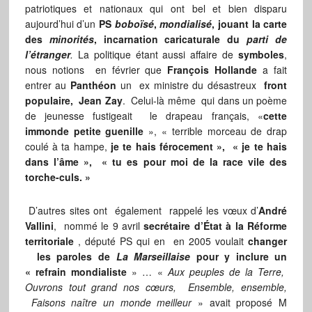
patriotiques et nationaux qui ont bel et bien disparu
aujourd’hui d’un
PS
boboïsé
,
mondialisé
, jouant la carte
des
minorités
, incarnation caricaturale du
parti de
l’étranger
.
La politique étant aussi affaire de
symboles
,
nous notions en février que
François Hollande
a fait
entrer au
Panthéon
un
ex ministre du désastreux
front
populaire,
Jean Zay
. Celui-là même qui dans un poème
de jeunesse fustigeait le drapeau français, «
cette
immonde petite guenille
», « terrible morceau de drap
coulé à ta hampe,
je te hais férocement », « je te hais
dans l’âme », « tu es pour moi de la race vile des
torche-culs. »
D’autres sites ont également rappelé les vœux d’
André
Vallini
, nommé le 9 avril
secrétaire d’État à la Réforme
territoriale
, député PS qui en en 2005 voulait
changer
les paroles de
La Marseillaise
pour y inclure un
« refrain mondialiste
» … «
Aux peuples de la Terre,
Ouvrons tout grand nos cœurs, Ensemble, ensemble,
Faisons naître un monde meilleur
» avait proposé M