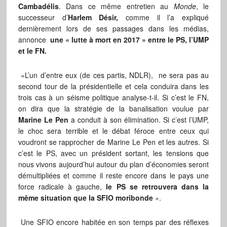
Cambadélis
. Dans ce même entretien au
Monde
, le
successeur d’
Harlem
Désir,
comme il l’a expliqué
dernièrement lors de ses passages dans les médias,
annonce
une « lutte à mort en 2017 » entre le PS, l’UMP
et le FN.
«L’un d’entre eux (de ces partis, NDLR), ne sera pas au
second tour de la présidentielle et cela conduira dans les
trois cas à un séisme politique analyse-t-il. Si c’est le FN,
on dira que la stratégie de la banalisation voulue par
Marine Le Pen
a conduit à son élimination. Si c’est l’UMP,
le choc sera terrible et le débat féroce entre ceux qui
voudront se rapprocher de Marine Le Pen et les autres. Si
c’est le PS, avec un président sortant, les tensions que
nous vivons aujourd’hui autour du plan d’économies seront
démultipliées et comme il reste encore dans le pays une
force radicale à gauche,
le PS se retrouvera dans la
même situation que la SFIO moribonde
».
Une SFIO encore habitée en son temps par des réflexes