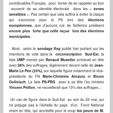
contribuables Français, pour tenter de se rappeler au bon
souvenir de sa
clientèle
électorale dans les «
zones
sensibles
». Pas certain que cela suffira à éviter la claque
qui s’annonce pour le PS lors des
élections
européennes
, que d’aucuns rue de Solferino prédisent
encore plus forte que celle reçue lors des élections
municipales
.
Ainsi, selon le
sondage Ifop
publié hier portant sur les
intentions de vote dans la
circonscription Sud-Est
, la
liste
UMP
menée par
Renaud Muselier
arriverait en tête
avec
28%
des suffrages, légèrement devant celle de
Jean-
Marie Le Pen (23%),
sur laquelle figure notamment la vice-
présidente du FN
Marie-Christine Arnautu
et
Bruno
Gollnisch
. La liste
PS-PRG
avec à sa tête l’ex ministre
Vincent Peillon
, ne recueillerait que 13% des suffrages…
Un cas de figure dans le Sud-Est au soir du 25 mai, qui
ne préjuge pas à l’échelle du pays d’un Front National
virant en tête, qui accrédite pour le coup
les peurs de M.