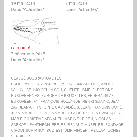
19 mai 2014
7 mai 2014
Dans "Actualités"
Dans "Actualités"
ça monte!
7 décembre 2015
Dans "Actualités"
CLASSÉ SOUS :
ACTUALITÉS
BALISÉ AVEC :
ALAIN JUPPÉ
,
ALAIN LAMASSOURE
,
ANDRÉ
VALLINI
,
BRUNO GOLLNISCH
,
CLIENTÉLISME
,
ÉLECTIONS
EUROPÉENNES
,
EUROPE DE BRUXELLES
,
FÉDÉRALISME
EUROPÉEN
,
FN
,
FRANÇOIS HOLLANDE
,
HENRI GUAINO
,
JEAN
ZAY
,
JEAN-CHRISTOPHE CAMBADÉLIS
,
JEAN-FRANÇOIS COPÉ
,
JEAN-MARIE LE PEN
,
LA MARSEILLAISE
,
LAURENT WAUQUIEZ
,
MARIE-CHRISTINE ARNAUTU
,
MARINE LE PEN
,
NICOLAS
SARKOZY
,
PANTHÉON
,
PPE
,
PS
,
RENAUD MUSELIER
,
SONDAGE
CIRCONSCRIPTION SUD-EST
,
UMP
,
VINCENT PEILLON
,
ZONES
SENSIBLES