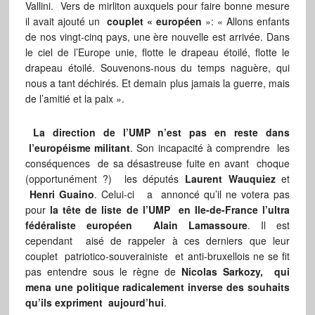
Vallini. Vers de mirliton auxquels pour faire bonne mesure
il avait ajouté un
couplet « européen
»: « Allons enfants
de nos vingt-cinq pays, une ère nouvelle est arrivée. Dans
le ciel de l’Europe unie, flotte le drapeau étoilé, flotte le
drapeau étoilé. Souvenons-nous du temps naguère, qui
nous a tant déchirés. Et demain plus jamais la guerre, mais
de l’amitié et la paix ».
La direction de l’UMP n’est pas en reste dans
l’européisme militant
. Son incapacité à comprendre les
conséquences de sa désastreuse fuite en avant choque
(opportunément ?) les députés
Laurent Wauquiez
et
Henri Guaino
. Celui-ci a annoncé qu’il ne votera pas
pour
la tête de liste de l’UMP en Ile-de-France l’ultra
fédéraliste européen Alain Lamassoure
. Il est
cependant aisé de rappeler à ces derniers que leur
couplet patriotico-souverainiste et anti-bruxellois ne se fit
pas entendre sous le règne de
Nicolas Sarkozy, qui
mena une politique radicalement inverse des souhaits
qu’ils expriment aujourd’hui
.