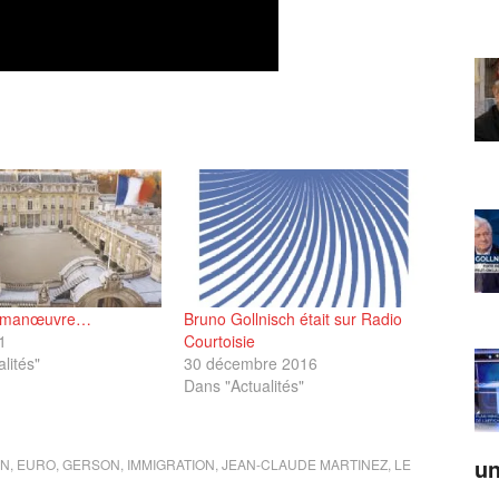
la manœuvre…
Bruno Gollnisch était sur Radio
1
Courtoisie
lités"
30 décembre 2016
Dans "Actualités"
un
IN
,
EURO
,
GERSON
,
IMMIGRATION
,
JEAN-CLAUDE MARTINEZ
,
LE