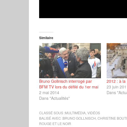
Similaire
Bruno Gollnisch interrogé par
2012 : à 
BFM TV lors du défilé du 1er mai
23 juin 201
2 mai 2014
Dans "Actua
Dans "Actualités"
CLASSÉ SOUS :
MULTIMÉDIA
,
VIDÉOS
BALISÉ AVEC :
BRUNO GOLLNISCH
,
CHRISTINE BOUT
ROUGE ET LE NOIR