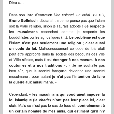
Dieu »…
Dans son livre d’entretien
Une volonté, un idéal
(2010),
Bruno Gollnisch
déclarait : « Je ne pense pas que l’islam
soit la vraie religion, sinon je l’aurais adopté !
Je respecte
les musulmans
cependant comme je respecte les
bouddhistes ou les agnostiques (…).
Le problème est que
l’islam n’est pas seulement une religion ; c’est aussi
un code de loi.
Malheureusement ce code de lois était
peut être approprié dans la société des bédouins des VIIe
et VIIIe siècles, mais il est
étranger à nos moeurs, à nos
coutumes et à nos traditions »
. « Je ne souhaite pas
bien sûr, que la société française devienne une société
musulmane ; pour autant
je n’ai pas l’intention de faire
la guerre aux musulmans
. «
Cependant,
« les musulmans qui voudraient imposer la
loi islamique (la
charia
) n’ont pas leur place ici, c’est
clai
r. Mais ce n’est pas le cas de tous et,
contrairement à
un certain nombre de mes amis, qui estiment qu’il n’y