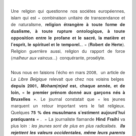
Une religion qui questionne nos sociétes européennes,
islam qui est « combinaison unitaire de transcendance et
de naturalisme,
religion étrangère à toute forme de
dualisme, à toute rupture ontologique, à toute
opposition entre le profane et le sacré, la matière et
l’esprit, le spirituel et le temporel.
.. » (
Robert de Herte
).
Religion guerrière aussi, religion du rapport de force
(
malheur aux vaincus.
..) conquérante, prosélyte.
Nous nous en faisions l’écho en mars 2008, un article de
La Libre Belgique
relevait que chez nos voisins belges
depuis 2001,
Moham(m)ed
est, chaque année, et de
loin, « le premier prénom donné aux garçons nés à
Bruxelles »
. Le journal constatait que « les jeunes
marquent un retour important vers le fait religieux.
Quelques
75 % des musulmans s’estiment aujourd’hui
pratiquants
«
. » La journaliste flamande
Hind Fraihi
va
plus loin :
les jeunes sont de plus en plus radicalisés.
Ils
rejettent les valeurs occidentales, même leurs parents