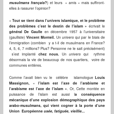
musulmans français
?
) et leurs » amis « mais suffiront-
elles à rassurer l’opinion?
«
Tout se tient dans l’univers islamique, et le problème
des problèmes c’est le destin de l’islam »
écrivait le
général De Gaulle
en décembre 1957 à l’universitaire
(gaulliste)
Vincent Monteil.
Un
univers
qui par le biais de
l’immigration (combien y a t-il de musulmans en France?
4, 5, 6, 7 millions? Plus? Personne ne le sait précisément)
s’est implanté
chez nous.
Un
univers
qui rythme
désormais la vie de beaucoup de nos quartiers, voire de
communes entières.
Comme l’avait bien vu le célèbre islamologue
Louis
Massignon,
«
l’islam est l’axe de l’arabisme et
l’arabisme est l’axe de l’islam »
. Or, Cette montée en
puissance de l’islam est aussi l
a conséquence
mécanique d’une explosion démographique des pays
arabo-musulmans, qui vient cogner à la porte d’une
Union Européenne
usée, fatiguée, vieillie..
.