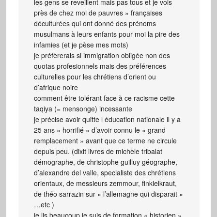
les gens se reveillent mais pas tous et je vois
près de chez moi de pauvres » françaises
déculturées qui ont donné des prénoms
musulmans à leurs enfants pour moi la pire des
infamies (et je pèse mes mots)
je préfèrerais si immigration obligée non des
quotas profesionnels mais des préférences
culturelles pour les chrétiens d’orient ou
d’afrique noire
comment être tolérant face à ce racisme cette
taqiya (= mensonge) incessante
je précise avoir quitte l éducation nationale il y a
25 ans « horrifié » d’avoir connu le « grand
remplacement » avant que ce terme ne circule
depuis peu. (dixit livres de michèle tribalat
démographe, de christophe guilluy géographe,
d’alexandre del valle, specialiste des chrétiens
orientaux, de messieurs zemmour, finkielkraut,
de théo sarrazin sur « l’allemagne qui disparait »
…etc )
je lis beaucoup je suis de formation « historien »