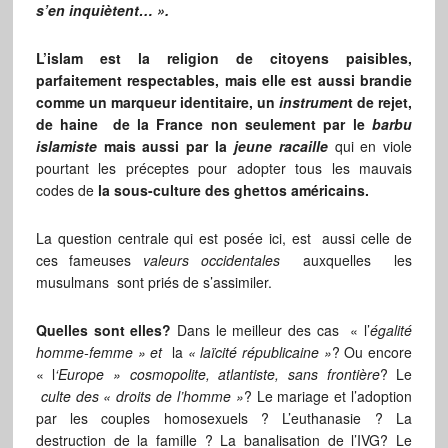
s’en inquiètent… ».
L’islam est la religion de citoyens paisibles,
parfaitement respectables, mais elle est aussi brandie
comme un marqueur identitaire, un
instrumen
t de rejet,
de haine de la France non seulement par le
barbu
islamiste
mais aussi par la
jeune racaille
qui en viole
pourtant les préceptes pour adopter tous les mauvais
codes de
la sous-culture des ghettos américains.
La question centrale qui est posée ici, est aussi celle de
ces fameuses
valeurs occidentales
auxquelles les
musulmans sont priés de s’assimiler.
Quelles sont elles?
Dans le meilleur des cas « l’
égalité
homme-femme » et
la
« laïcité républicaine »
? Ou encore
« l
‘Europe » cosmopolite, atlantiste, sans frontière
? Le
culte des « droits de l’homme »
? Le mariage et l’adoption
par les couples homosexuels ? L’euthanasie ? La
destruction de la famille ? La banalisation de l’IVG? Le