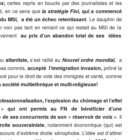
ux;
certes repris en boucle par des journalistes et les
cé, en ce sens que
la stratégie Fini
, qui a commencé
u MSI, a été un échec retentissant
. Le dauphin de
 non pas tant en reniant ce qui restait au MSI de la
ravement
au prix d’un abandon total de ses idées
enu
atlantiste,
s’est rallié au
Nouvel ordre mondial,
a
 pas commis,
accepté l’immigration invasion,
prôné la
oncé pour le droit de vote des immigrés et vanté, comme
 société multiethnique et multi-religieuse!
ofessionnalisation, l’explosion du chômage et l’effet
 » qui ont permis au FN de bénéficier d’une
» de ses concurrents de son « réservoir de voix »
. Il
oite souverainiste
, notamment économique (qui) est
cours d’extrême droite xénophobe. L’idée est d’attirer