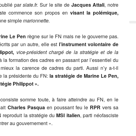
publié par
slate.fr.
Sur le site de
Jacques Attali
, notre
ontiste commence son propos en
visant la polémique,
une simple
marionnette.
rine Le Pen
règne sur le FN mais ne le gouverne pas.
crits par un autre, elle est
l’instrument volontaire de
ippot,
vice-président chargé de la stratégie et de la
 la formation des cadres en passant par l’essentiel du
eux la carence de cadres du parti. Aussi n’y a-t-il
de la présidente du FN:
la stratégie de Marine Le Pen,
atégie Philippot ».
 consiste somme toute, à faire atteindre au FN, en le
ait
Charles Pasqua
en poussant feu le
RPR
vers sa
 reproduit la stratégie du
MSI italien
, parti néofasciste
entrer au gouvernement ».