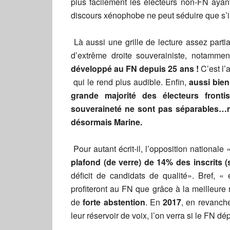
plus facilement les électeurs non-FN ayan
discours xénophobe ne peut séduire que s’il
Là aussi une grille de lecture assez par
d’extrême droite souverainiste, notamme
développé au FN depuis 25 ans !
C’est l’
qui le rend plus audible. Enfin,
aussi bien 
grande majorité des électeurs fronti
souveraineté ne sont pas séparables…
désormais Marine.
Pour autant écrit-il, l’opposition nationa
plafond (de verre) de 14% des inscrits (s
déficit de candidats de qualité». Bref, «
profiteront au FN que grâce à la meilleure
de
forte abstention
. En
2017
, en revanche
leur réservoir de voix, l’on verra si le FN d