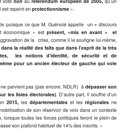
t voté
non
au
référendum européen de 2005,
qu’un
 est repeint en
protectionnisme
».
tiale puisque ce que M. Guénolé appelle un
«
discours
nt économique » est
présent, «mis en avant » et
aggravation de la crise, comme il le souligne lui-même,
dans la réalité des faits que dans l’esprit de la très
stes, les notions d’identité, de sécurité et de
même pour un ancien électeur de gauche qui vote
le «ne parvient pas (pas encore, NDLR) à
dépasser son
ur les listes électorales)
. D’autre part, il souffre d’un
 en
2015,
les
départementales
et les
régionales
ne
 mobilisation de son réservoir de voix dans un contexte
, lorsque toutes les forces politiques feront le plein de
épasse son plafond habituel de 14% des inscrits. »