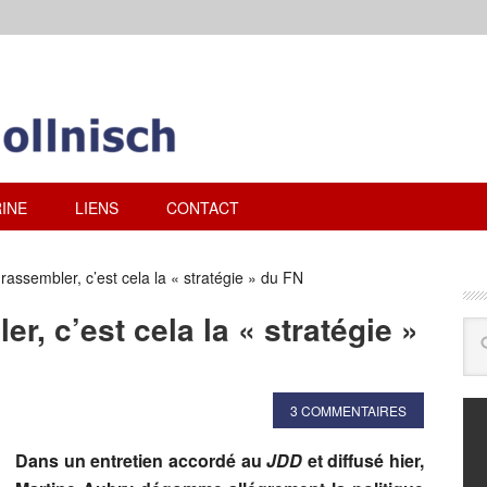
INE
LIENS
CONTACT
rassembler, c’est cela la « stratégie » du FN
r, c’est cela la « stratégie »
3 COMMENTAIRES
Dans un entretien accordé au
JDD
et diffusé hier,