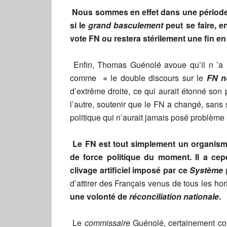
Nous sommes en effet dans une période d
si le
grand basculement
peut se faire, e
vote FN ou restera stérilement une fin en
Enfin, Thomas Guénolé avoue qu’il n ’a r
comme
«
le double discours sur le
FN n
d’extrême droite, ce qui aurait étonné son 
l’autre, soutenir que le FN a changé, sans s
politique qui n’aurait jamais posé problème »
Le FN est tout simplement un organism
de force politique du moment.
Il a ce
clivage artificiel imposé par ce
Système
d’attirer des Français venus de tous les ho
une volonté de
réconciliation nationale
.
Le
commissaire
Guénolé, certainement con