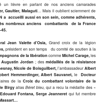
vé un lièvre en parlant de nos anciens camarades
, Gaultier, Malaguti
… Mais il oublient sciemment de
N a accueilli aussi en son sein, comme adhérents,
très nombreux anciens combattants de la France
-45.
ral Jean Valette d’Osia,
Grand croix de la légion
es,
président en son temps du comité de soutien à la
pagnons de la libération
comme
Michel Carage,
les
t
Augustin Jordan
; des
médaillés de la résistance
esnay, Nicole de Boisguilbert,
l’ambassadeur
Albert
bert Hemmerdinger, Albert Sauvanet,
le
Docteur
laires de la
Croix du combattant volontaire de la
e Birgy
alias
Béret bleu,
qui a recu la médaille des «
Edouard Fontana, Serge Jeanneret
qui fut membre
s Massart…