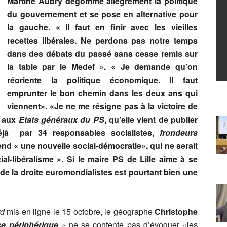
Martine Aubry dégomme allégrement la politique
du gouvernement et se pose en alternative pour
la gauche. « Il faut en finir avec les vieilles
recettes libérales. Ne perdons pas notre temps
dans des débats du passé sans cesse remis sur
la table par le Medef ». « Je demande qu’on
réoriente la politique économique. Il faut
emprunter le bon chemin dans les deux ans qui
viennent». «Je ne me résigne pas à la victoire de
n aux
Etats généraux du PS
, qu’elle vient de publier
déjà par 34 responsables socialistes,
frondeurs
end « une nouvelle social-démocratie», qui ne serait
ial-libéralisme ». Si le maire PS de Lille aime à se
 de la droite euromondialistes est pourtant bien une
rd
mis en ligne le 15 octobre, le géographe
Christophe
e périphérique
» ne se contente pas d’évoquer «les