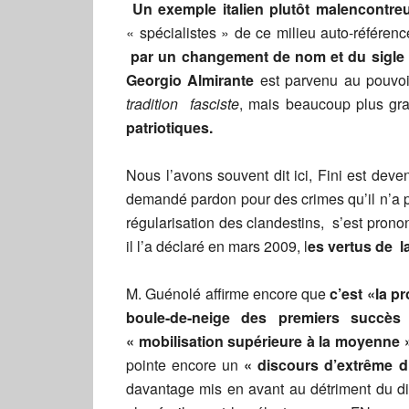
Un exemple italien plutôt malencontre
« spécialistes » de ce milieu auto-référen
par un changement de nom et du sigle d
Georgio Almirante
est parvenu au pouvoir
tradition fasciste
, mais beaucoup plus g
patriotiques.
Nous l’avons souvent dit ici, Fini est dev
demandé pardon pour des crimes qu’il n’a
régularisation des clandestins, s’est pron
il l’a déclaré en mars 2009, l
es vertus de la
M. Guénolé affirme encore que
c’est «la pr
boule-de-neige des premiers succès
« mobilisation supérieure à la moyenne 
pointe encore un
« discours d’extrême dr
davantage mis en avant au détriment du dis