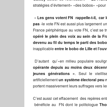
stratégies d’évitement» «des bobos» «pour m
«
Les gens votent FN rappelle-t-il, car l
pas
-le vote FN est aussi plus largement u
France périphérique au vote FN, c’est se 
opéré le plein des voix au sein de la 
devenu au fil du temps le parti des bob
inapplicable
entre le bobo de Lille et l’ou
D’autant qu’«en milieu populaire souligne
opérante depuis au moins deux décenn
jeunes générations »
. Seul le vieill
artificiellement
un système électoral peu r
portent massivement leurs suffrages vers le
C’est aussi cet effacement des repères ent
bénéficie au FN dont le politologue
Tho