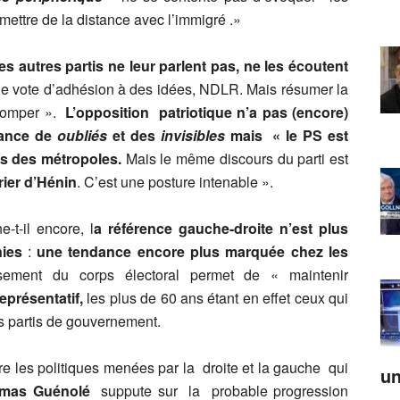
ettre de la distance avec l’immigré .»
es autres partis ne leur parlent pas, ne les écoutent
ne vote d’adhésion à des idées, NDLR. Mais résumer la
tromper ».
L’opposition patriotique n’a pas (encore)
France de
oubliés
et des
invisibles
mais « le PS est
os des métropoles.
Mais le même discours du parti est
vrier d’Hénin
. C’est une posture intenable ».
-t-il encore, l
a référence gauche-droite n’est plus
ies
:
une tendance encore plus marquée chez les
issement du corps électoral permet de « maintenir
eprésentatif,
les plus de 60 ans étant en effet ceux qui
s partis de gouvernement.
re les politiques menées par la droite et la gauche qui
un
mas Guénolé
suppute sur la probable progression