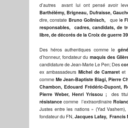
d’autres avant lui ont pensé avoir le
Barthélémy, Brigneau, Dufraisse, Gaucher
dire, constate
Bruno Gollnisch,
que l
e F
responsables, cadres, candidats, de 
libre, de décorés de la Croix de guerre 39
Des héros authentiques comme le
géné
d’honneur, fondateur du
maquis des Glièr
candidature de Jean-Marie Le Pen; Des
com
ex ambassadeurs
Michel de Camaret
e
comme
Me Jean-Baptiste Biagi, Pierre Ch
Chambon, Edouard Frédéric-Dupont, Ro
Pierre Weber, Henri Yrissou ;
des titu
résistance
comme l’extraordinaire
Roland
Justes entre les nations » (Yad Vashem),
fondateur du FN,
Jacques Lafay, Franci