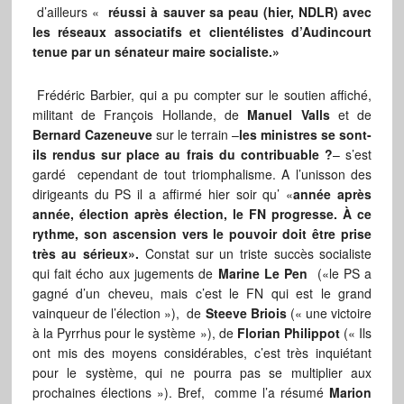
d’ailleurs «
réussi à sauver sa peau (hier, NDLR) avec
les réseaux associatifs et clientélistes d’Audincourt
tenue par un sénateur maire socialiste.»
Frédéric Barbier, qui a pu compter sur le soutien affiché,
militant de François Hollande, de
Manuel Valls
et de
Bernard Cazeneuve
sur le terrain –
les ministres se sont-
ils rendus sur place au frais du contribuable ?
– s’est
gardé cependant de tout triomphalisme. A l’unisson des
dirigeants du PS il a affirmé hier soir qu’ «
année après
année, élection après élection, le FN progresse. À ce
rythme, son ascension vers le pouvoir doit être prise
très au sérieux».
Constat sur un triste succès socialiste
qui fait écho aux jugements de
Marine Le Pen
(«le PS a
gagné d’un cheveu, mais c’est le FN qui est le grand
vainqueur de l’élection »), de
Steeve Briois
(« une victoire
à la Pyrrhus pour le système »), de
Florian Philippot
(« Ils
ont mis des moyens considérables, c’est très inquiétant
pour le système, qui ne pourra pas se multiplier aux
prochaines élections »). Bref, comme l’a résumé
Marion