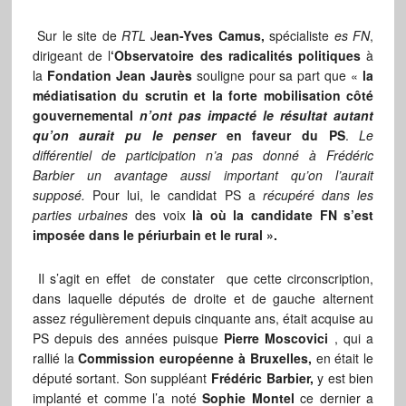
Sur le site de
RTL
J
ean-Yves Camus,
spécialiste
es FN
,
dirigeant de l
‘Observatoire des radicalités politiques
à
la
Fondation Jean Jaurès
souligne pour sa part que «
la
médiatisation du scrutin et la forte mobilisation côté
gouvernemental
n’ont pas impacté le résultat autant
qu’on aurait pu le penser
en faveur du PS
.
Le
différentiel de participation n’a pas donné à Frédéric
Barbier un avantage aussi important qu’on l’aurait
supposé.
Pour lui, le candidat PS a
récupéré dans les
parties urbaines
des voix
là où la candidate FN s’est
imposée dans le périurbain et le rural ».
Il s’agit en effet de constater que cette circonscription,
dans laquelle députés de droite et de gauche alternent
assez régulièrement depuis cinquante ans, était acquise au
PS depuis des années puisque
Pierre Moscovici
, qui a
rallié la
Commission européenne à Bruxelles,
en était le
député sortant. Son suppléant
Frédéric Barbier,
y est bien
implanté et comme l’a noté
Sophie Montel
ce dernier a