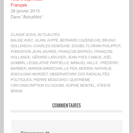
Français
28 janvier 2015
Dans "Actualités"
CLASSÉ SOUS :
ACTUALITÉS
BALISÉ AVEC :
ALAIN JUPPÉ
,
BERNARD CAZENEUVE
,
BRUNO
GOLLNISCH
,
CHARLES DEMOUGE
,
DOUBS
,
FLORIAN PHILIPPOT
,
FONDATION JEAN JAURÈS
,
FRANÇOIS BAYROU
,
FRANÇOIS
HOLLANDE
,
GÉRARD LARCHER
,
JEAN-YVES CAMUS
,
JOËL
GOMBIN
,
LÉGISLATIVE PARTIELLE
,
MANUEL VALLS ; FRÉDÉRIC
BARBIER
,
MARION MARÉCHAL-LE PEN
,
MODEM
,
NATHALIE
KOSCIUSKO-MORIZET
,
OBSERVATOIRE DES RADICALITÉS
POLITIQUES
,
PIERRE MOSCOVICI
,
QUATRIÈME
CIRCONSCRIPTION DU DOUBS
,
SOPHIE MONTEL
,
STEEVE
BRIOIS
COMMENTAIRES
Démagogos
dit