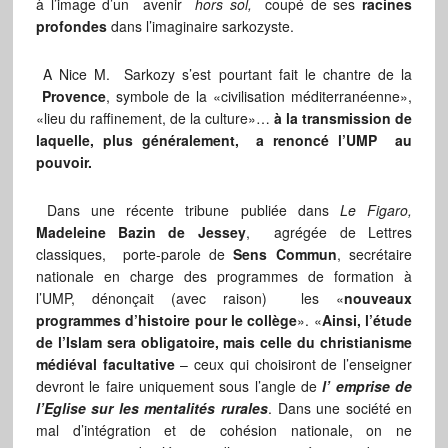
à l’image d’un avenir
hors sol,
coupé de ses
racines
profondes
dans l’imaginaire sarkozyste.
A Nice M. Sarkozy s’est pourtant fait le chantre de la
Provence
, symbole de la «civilisation méditerranéenne»,
«lieu du raffinement, de la culture»…
à la transmission de
laquelle, plus généralement, a renoncé l’UMP au
pouvoir.
Dans une récente tribune publiée dans
Le Figaro,
Madeleine Bazin de Jessey
, agrégée de Lettres
classiques, porte-parole de
Sens Commun
, secrétaire
nationale en charge des programmes de formation à
l’UMP, dénonçait (avec raison) les «
nouveaux
programmes d’histoire pour le collège
». «
Ainsi, l’étude
de l’Islam sera obligatoire, mais celle du christianisme
médiéval facultative
– ceux qui choisiront de l’enseigner
devront le faire uniquement sous l’angle de
l’
emprise de
l’Eglise sur les mentalités rurales
. Dans une société en
mal d’intégration et de cohésion nationale, on ne