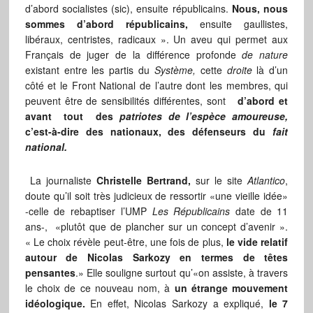
d’abord socialistes (sic), ensuite républicains.
Nous, nous
sommes d’abord républicains,
ensuite gaullistes,
libéraux, centristes, radicaux ». Un aveu qui permet aux
Français de juger de la différence profonde
de nature
existant entre les partis du
Système,
cette
droite
là d’un
côté et le Front National de l’autre dont les membres, qui
peuvent être de sensibilités différentes, sont
d’abord et
avant tout des
patriotes de l’espèce amoureuse,
c’est-à-dire des nationaux, des défenseurs du
fait
national.
La journaliste
Christelle Bertrand,
sur le site
Atlantico
,
doute qu’il soit très judicieux de ressortir «une vieille idée»
-celle de rebaptiser l’UMP
Les Républicains
date de 11
ans-, «plutôt que de plancher sur un concept d’avenir ».
« Le choix révèle peut-être, une fois de plus,
le vide relatif
autour de Nicolas Sarkozy en termes de têtes
pensantes
.» Elle souligne surtout qu’«on assiste, à travers
le choix de ce nouveau nom, à
un étrange mouvement
idéologique.
En effet, Nicolas Sarkozy a expliqué,
le 7