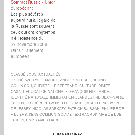
Sommet Russie / Union
louables affichés -
précédent, les Chefs
européenne
comme l'emploi, la
d'État et de
Les plus sévères
formation, la croissance
gouvernement n'ont pas
aujourd'hui à l'égard de
économique -, et les
jugé bon de consacrer
la Russie sont souvent
moyens prétendument
plus d'une demi-heure à
ceux qui ont longtemps
employés - la
ce problème. Il n'y a rien
nié l'existence du
coordination -,…
décidément rien…
goulag, la nature
29 novembre 2006
totalitaire du
Dans "Parlement
communisme et la
européen"
menace de
l'impérialisme soviétique.
Pendant 74 ans, les
CLASSÉ SOUS :
ACTUALITÉS
communistes ont piétiné
BALISÉ AVEC :
ALLEMAGNE
,
ANGELA MERKEL
,
BRUNO
GOLLNISCH
,
CHRISTELLE BERTRAND
,
CULTURE
,
DIMITRI
les libertés et les
CASALI
,
EDUCATION NATIONALE
,
FRANÇOIS HOLLANDE
,
solidarités les plus
IDENTITÉ NATIONALE
,
IMMIGRATION CLANDESTINE
,
JEAN-MARIE
élémentaires, allant
LE PEN
,
LES RÉPUBLICAINS
,
LUC CHATEL
,
MADELEINE BAZIN
jusqu'à obliger les
DE JESSEY
,
NICOLAS SARKOZY
,
PATRICK BUISSON
,
PHILIPPE DE
enfants…
VILLIERS
,
SENS COMMUN
,
SOMMET EXTRAORDINAIRE DE L’UE
,
TRITON
,
UMP
,
XAVIER DARCOS
COMMENTAIRES