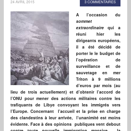
24 AVRIL 2015
3 COMMENTAIRES
A l’occasion du
sommet
extraordinaire
qui a
réuni hier les
dirigeants européens,
il a été décidé de
porter le le budget de
l’opération de
surveillance et de
sauvetage en mer
Triton à 9 millions
d’euros par mois (au
lieu de trois actuellement) et d’obtenir l’accord de
l’ONU pour mener des actions militaires contre les
trafiquants de Libye convoyant les immigrés vers
l’Europe. Concernant l’accueil et la prise en charge
des clandestins à leur arrivée, l’unanimité est moins
évidente. Face à des opinions publiques vent debout
contre toute nouvelle immigration massive, la