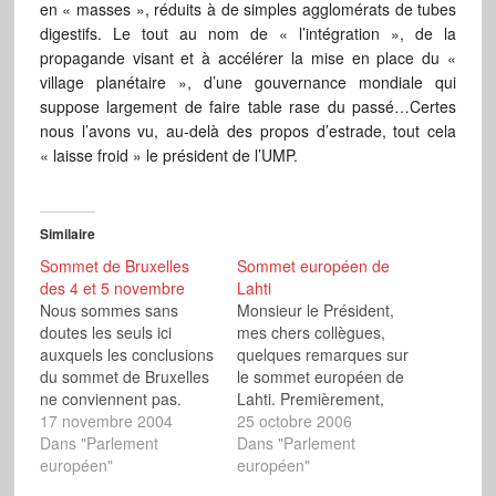
en « masses », réduits à de simples agglomérats de tubes
digestifs. Le tout au nom de « l’intégration », de la
propagande visant et à accélérer la mise en place du «
village planétaire », d’une gouvernance mondiale qui
suppose largement de faire table rase du passé…Certes
nous l’avons vu, au-delà des propos d’estrade, tout cela
« laisse froid » le président de l’UMP.
Similaire
Sommet de Bruxelles
Sommet européen de
des 4 et 5 novembre
Lahti
Nous sommes sans
Monsieur le Président,
doutes les seuls ici
mes chers collègues,
auxquels les conclusions
quelques remarques sur
du sommet de Bruxelles
le sommet européen de
ne conviennent pas.
Lahti. Premièrement,
Nous ne pouvons pas
17 novembre 2004
alors que notre continent
25 octobre 2006
cautionner entièrement
Dans "Parlement
subit une vague
Dans "Parlement
la stratégie de Lisbonne.
européen"
d'immigration
européen"
Derrière les buts
clandestine sans