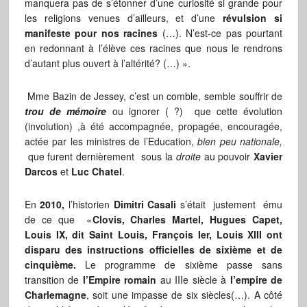
manquera pas de s’étonner d’une curiosité si grande pour
les religions venues d’ailleurs, et d’une
révulsion si
manifeste pour nos racines
(…). N’est-ce pas pourtant
en redonnant à l’élève ces racines que nous le rendrons
d’autant plus ouvert à l’altérité? (…) ».
Mme Bazin de Jessey, c’est un comble, semble souffrir de
trou de mémoire
ou ignorer ( ?) que cette évolution
(involution) ,à été accompagnée, propagée, encouragée,
actée par les ministres de l’Education,
bien peu nationale,
que furent dernièrement sous la
droite
au pouvoir
Xavier
Darcos
et
Luc Chatel
.
En
2010,
l’historien
Dimitri Casali
s’était justement ému
de ce que «
Clovis, Charles Martel, Hugues Capet,
Louis IX, dit Saint Louis, François Ier, Louis XIII ont
disparu des instructions officielles de sixième et de
cinquième.
Le programme de sixième passe sans
transition de
l’Empire romain
au IIIe siècle à
l’empire de
Charlemagne
, soit une impasse de six siècles(…). A côté