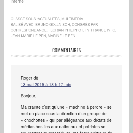
annoncé qu'il serait
interne"
candidat, «en principe»,
à la présidence du Front
National, à l'occasion du
CLASSÉ SOUS :
ACTUALITÉS
,
MULTIMÉDIA
prochain congrès prévu
BALISÉ AVEC :
BRUNO GOLLNISCH
,
CONGRÈS PAR
CORRESPONDANCE
,
FLORIAN PHILIPPOT
,
FN
,
FRANCE INFO
,
pour 2010. Le Président
JEAN-MARIE LE PEN
,
MARINE LE PEN
Jean-Marie Le Pen a
annoncé en…
COMMENTAIRES
Roger
dit
13 mai 2015 à 13 h 17 min
Bonjour,
Ma crainte c’est qu’une « machine à perdre » se
met en place sous la direction d’un groupe de
« chochottes » qui par allégeance aux diktats de
médias hostiles aux nationaux et patriotes se