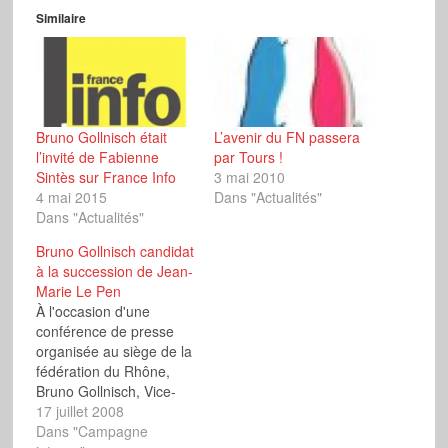
Similaire
Bruno Gollnisch était
L’avenir du FN passera
l’invité de Fabienne
par Tours !
Sintès sur France Info
3 mai 2010
4 mai 2015
Dans "Actualités"
Dans "Actualités"
Bruno Gollnisch candidat
à la succession de Jean-
Marie Le Pen
À l'occasion d'une
conférence de presse
organisée au siège de la
fédération du Rhône,
Bruno Gollnisch, Vice-
Président exécutif du
17 juillet 2008
Front National, a
Dans "Campagne