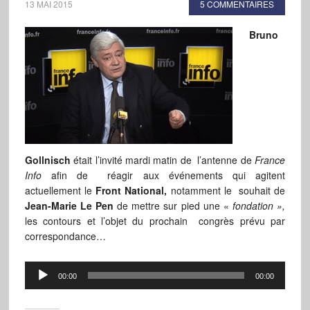
13 MAI 2015
5 COMMENTAIRES
Bruno
Gollnisch
était l’invité mardi matin de l’antenne de
France
Info
afin de réagir aux événements qui agitent
actuellement le
Front National,
notamment le souhait de
Jean-Marie Le Pen
de mettre sur pied une «
fondation »,
les contours et l’objet du prochain congrès prévu par
correspondance…
Lecteur
00:00
00:00
audio