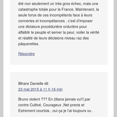
été non seulement un très gros échec, mais une
catastrophe totale pour la France. Maintenant, la
seule force de ces incompétents face à leurs
conneries et incompétances , c’est d’imposer
une dictature procédurière ordurière pour
affaiblir le peuple et semer la peur, voiler la vérité
et réalité de leurs décisions niveau raz des
pâquerettes.
Répondre
Bihare Danielle
dit
23 mai 2015 à 11 h 16 min
Bruno violent ??? En 28ans jamais vu!!!,par
contre Cultivé, Courageux ,Net precis et
Extrement courtois , oui ça je l’ai toujours vu .