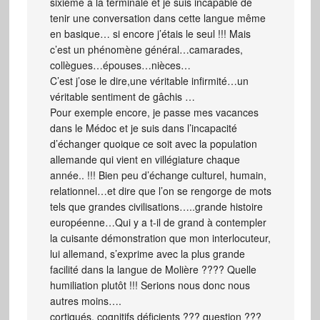
sixième à la terminale et je suis incapable de
tenir une conversation dans cette langue même
en basique… si encore j’étais le seul !!! Mais
c’est un phénomène général…camarades,
collègues…épouses…nièces…
C’est j’ose le dire,une véritable infirmité…un
véritable sentiment de gâchis …
Pour exemple encore, je passe mes vacances
dans le Médoc et je suis dans l’incapacité
d’échanger quoique ce soit avec la population
allemande qui vient en villégiature chaque
année.. !!! Bien peu d’échange culturel, humain,
relationnel…et dire que l’on se rengorge de mots
tels que grandes civilisations…..grande histoire
européenne…Qui y a t-il de grand à contempler
la cuisante démonstration que mon interlocuteur,
lui allemand, s’exprime avec la plus grande
facilité dans la langue de Molière ???? Quelle
humiliation plutôt !!! Serions nous donc nous
autres moins….
cortiqués, cognitifs déficients ??? question ???