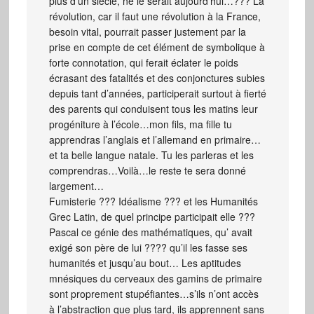
plus d’un siècle, ne le serait aujourd’hui…??? La
révolution, car il faut une révolution à la France,
besoin vital, pourrait passer justement par la
prise en compte de cet élément de symbolique à
forte connotation, qui ferait éclater le poids
écrasant des fatalités et des conjonctures subies
depuis tant d’années, participerait surtout à fierté
des parents qui conduisent tous les matins leur
progéniture à l’école…mon fils, ma fille tu
apprendras l’anglais et l’allemand en primaire…
et ta belle langue natale. Tu les parleras et les
comprendras…Voilà…le reste te sera donné
largement…
Fumisterie ??? Idéalisme ??? et les Humanités
Grec Latin, de quel principe participait elle ???
Pascal ce génie des mathématiques, qu’ avait
exigé son père de lui ???? qu’il les fasse ses
humanités et jusqu’au bout… Les aptitudes
mnésiques du cerveaux des gamins de primaire
sont proprement stupéfiantes…s’ils n’ont accès
à l’abstraction que plus tard, ils apprennent sans