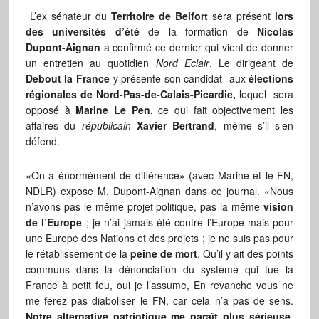
L’ex sénateur du
Territoire de Belfort
sera présent
lors
des universités d’été
de la formation de
Nicolas
Dupont-Aignan
a confirmé ce dernier qui vient de donner
un entretien au quotidien
Nord Eclair
. Le dirigeant de
Debout la France
y présente son candidat aux
élections
régionales de Nord-Pas-de-Calais-Picardie,
lequel sera
opposé à
Marine Le Pen,
ce qui fait objectivement les
affaires du
républicain
Xavier Bertrand
, même s’il s’en
défend.
«On a énormément de différence» (avec Marine et le FN,
NDLR) expose M. Dupont-Aignan dans ce journal. «Nous
n’avons pas le même projet politique, pas la même
vision
de l’Europe
; je n’ai jamais été contre l’Europe mais pour
une Europe des Nations et des projets ; je ne suis pas pour
le rétablissement de la
peine de mort
. Qu’il y ait des points
communs dans la dénonciation du système qui tue la
France à petit feu, oui je l’assume, En revanche vous ne
me ferez pas diaboliser le FN, car cela n’a pas de sens.
Notre alternative patriotique me paraît plus sérieuse.