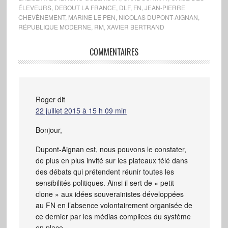
ÉLEVEURS
,
DEBOUT LA FRANCE
,
DLF
,
FN
,
JEAN-PIERRE
CHEVÈNEMENT
,
MARINE LE PEN
,
NICOLAS DUPONT-AIGNAN
,
RÉPUBLIQUE MODERNE
,
RM
,
XAVIER BERTRAND
COMMENTAIRES
Roger
dit
22 juillet 2015 à 15 h 09 min
Bonjour,
Dupont-Aignan est, nous pouvons le constater,
de plus en plus invité sur les plateaux télé dans
des débats qui prétendent réunir toutes les
sensibilités politiques. Ainsi il sert de « petit
clone » aux idées souverainistes développées
au FN en l’absence volontairement organisée de
ce dernier par les médias complices du système
en place.