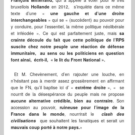
François Mitterrand,
qui a appelé à voter pour le très
bruxellois
Hollande
en 2012, s’inquiète dans ce même
texte d’une «
une gauche et d’une droite
interchangeables
» qui se « (succèdent) au pouvoir pour
y conduire, pour l’essentiel, la même politique néolibérale
et inféodée ». Ce qui est parfaitement juste, mais
sa
crainte découle du fait que cette politique de l’RPS
suscite chez notre peuple une réaction de défense
immunitaire, au sens ou les politiciens en question
font ainsi, écrit-il, « le lit du Front National ».
Et M. Chevènement, d’en rajouter une louche, en
n’hésitant pas à mentir assez grossièrement en affirmant
que le FN, qu’il baptise ici d’ «
extrême droite
», « se
nourrit de la désespérance du peuple mais ne propose
aucune alternative crédible, bien au contraire
. Son
accession au pouvoir,
ruineuse pour l’image de la
France dans le monde
, nourrirait le
clash des
civilisations
que souhaitent les fanatiques et serait un
mauvais coup porté à notre pays.
»