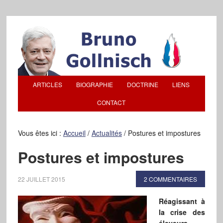
ARTICLES
BIOGRAPHIE
DOCTRINE
LIENS
CONTACT
Vous êtes ici :
Accueil
/
Actualités
/
Postures et impostures
Postures et impostures
22 JUILLET 2015
2 COMMENTAIRES
Réagissant à
la crise des