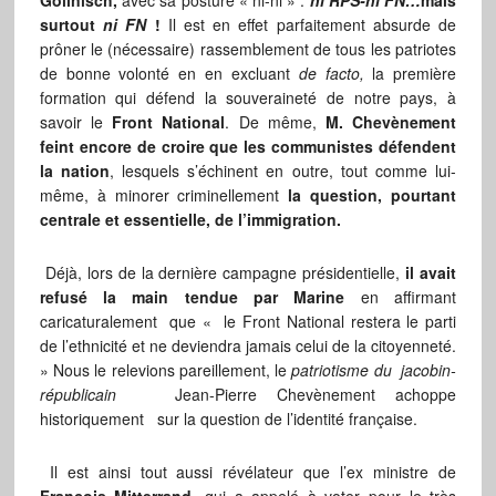
Gollnisch,
avec sa posture « ni-ni » :
ni RPS-ni FN…
mais
surtout
ni FN
!
Il est en effet parfaitement absurde de
prôner le (nécessaire) rassemblement de tous les patriotes
de bonne volonté en en excluant
de facto,
la première
formation qui défend la souveraineté de notre pays, à
savoir le
Front National
. De même,
M. Chevènement
feint encore de croire que les communistes défendent
la nation
, lesquels s’échinent en outre, tout comme lui-
même, à minorer criminellement
la question, pourtant
centrale et essentielle, de l’immigration.
Déjà, lors de la dernière campagne présidentielle,
il avait
refusé la main tendue par Marine
en affirmant
caricaturalement que « le Front National restera le parti
de l’ethnicité et ne deviendra jamais celui de la citoyenneté.
» Nous le relevions pareillement, le
patriotisme du
jacobin-
républicain
Jean-Pierre Chevènement achoppe
historiquement sur la question de l’identité française.
Il est ainsi tout aussi révélateur que l’ex ministre de