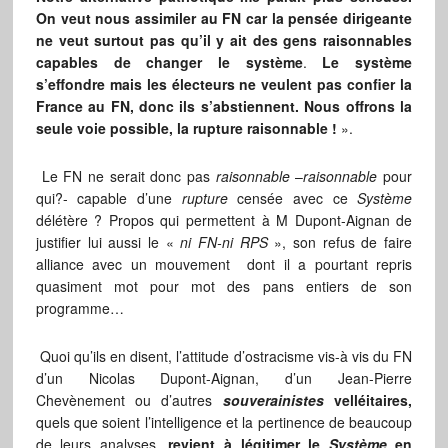
On veut nous assimiler au FN car la pensée dirigeante
ne veut surtout pas qu’il y ait des gens raisonnables
capables de changer le système
.
Le système
s’effondre mais les électeurs ne veulent pas confier la
France au FN, donc ils s’abstiennent. Nous offrons la
seule voie possible, la rupture raisonnable !
».
Le FN ne serait donc pas
raisonnable
–
raisonnable
pour
qui?- capable d’une
rupture
censée avec ce
Système
délétère ? Propos qui permettent à M Dupont-Aignan de
justifier lui aussi le «
ni FN-ni RPS
», son refus de faire
alliance avec un mouvement dont il a pourtant repris
quasiment mot pour mot des pans entiers de son
programme…
Quoi qu’ils en disent, l’attitude d’ostracisme vis-à vis du FN
d’un Nicolas Dupont-Aignan, d’un Jean-Pierre
Chevènement ou d’autres
souverainistes
velléitaires,
quels que soient l’intelligence et la pertinence de beaucoup
de leurs analyses,
revient à légitimer le
Système
en