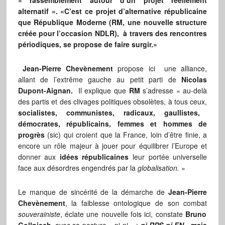
« rassemblement autour d’un projet réellement
alternatif ». «C’est ce projet d’alternative républicaine
que République Moderne (RM, une nouvelle structure
créée pour l’occasion NDLR), à travers des rencontres
périodiques, se propose de faire surgir.»
Jean-Pierre Chevènement
propose ici une alliance,
allant de l’extrême gauche au petit parti de
Nicolas
Dupont-Aignan.
Il explique que
RM
s’adresse « au-delà
des partis et des clivages politiques obsolètes, à tous ceux,
socialistes, communistes, radicaux, gaullistes,
démocrates, républicains, femmes et hommes de
progrès
(sic) qui croient que la France, loin d’être finie, a
encore un rôle majeur à jouer pour équilibrer l’Europe et
donner aux
idées républicaines
leur portée universelle
face aux désordres engendrés par la
globalisation.
»
Le manque de sincérité de la démarche de
Jean-Pierre
Chevènement
, la faiblesse ontologique de son combat
souverainiste
, éclate une nouvelle fois ici, constate
Bruno