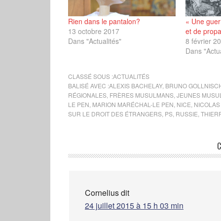
Rien dans le pantalon?
« Une guer
13 octobre 2017
et de prop
Dans "Actualités"
8 février 2
Dans "Actua
CLASSÉ SOUS :
ACTUALITÉS
BALISÉ AVEC :
ALEXIS BACHELAY
,
BRUNO GOLLNISC
RÉGIONALES
,
FRÈRES MUSULMANS
,
JEUNES MUSU
LE PEN
,
MARION MARÉCHAL-LE PEN
,
NICE
,
NICOLAS
SUR LE DROIT DES ÉTRANGERS
,
PS
,
RUSSIE
,
THIER
C
Cornelius
dit
24 juillet 2015 à 15 h 03 min