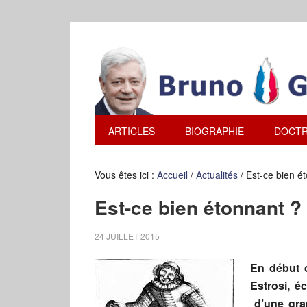
ARTICLES
BIOGRAPHIE
DOCTR
Vous êtes ici :
Accueil
/
Actualités
/
Est-ce bien é
Est-ce bien étonnant ?
24 JUILLET 2015
En début d
Estrosi, é
d’une gran