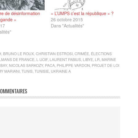
re de désinformation
« L’UMPS c’est la république » ?
agande »
26 octobre 2015
017
Dans "Actualités"
lités"
H
,
BRUNO LE ROUX
,
CHRISTIAN ESTROSI
,
CRIMÉE
,
ÉLECTIONS
LMANS DE FRANCE
,
L UOIF
,
LAURENT FABIUS
,
LIBYE
,
LR
,
MARINE
 BAY
,
NICOLAS SARKOZY
,
PACA
,
PHILIPPE VARDON
,
PROJET DE LOI
RY MARIANI
,
TUNIS
,
TUNISIE
,
UKRAINE A
OMMENTAIRES