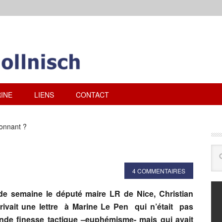
INE
LIENS
CONTACT
tonnant ?
4 COMMENTAIRES
e semaine le député maire LR de Nice, Christian
crivait une lettre à Marine Le Pen qui n’était pas
de finesse tactique –euphémisme- mais qui avait