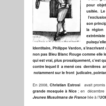
pour obj
usitée. L
l’exclusi
son princip
la région
extrémist
puisqu’ell
Identitaire, Philippe Vardon, s’inscrivant
non pas Bleu Blanc Rouge comme elle le p
qui est vrai, plus prosaïquement, c’est q
contre lequel il a mené ces dernières an
notamment sur le front judicaire, poin
En 2008,
Christian Estrosi
avait promis
grande mosquée à Nice
; en décembre 20
Jeunes Musulmans de France
liée à l
’UO