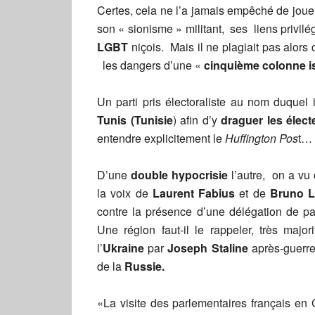
Certes, cela ne l’a jamais empêché de jou
son « sionisme » militant, ses liens privil
LGBT
niçois. Mais il ne plagiait pas alor
les dangers d’une «
cinquième colonne i
Un parti pris électoraliste au nom duquel i
Tunis (Tunisie
) afin d’y
draguer les élec
entendre explicitement le
Huffington Pos
t…
D’une
double hypocrisie
l’autre, on a vu
la voix de
Laurent Fabius
et de
Bruno 
contre la présence d’une délégation de pa
Une région faut-il le rappeler, très majo
l’
Ukraine
par
Joseph Staline
après-guerre 
de la
Russie.
«La visite des parlementaires français en