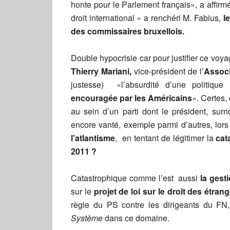
honte pour le Parlement français», a affir
droit international » a renchéri M. Fabius,
l
des commissaires bruxellois.
Double hypocrisie car pour justifier ce voya
Thierry Mariani,
vice-président de l’
Associ
justesse) «l’absurdité d’une politique 
encouragée par les Américains
». Certes, 
au sein d’un parti dont le président, s
encore vanté, exemple parmi d’autres, lo
l’atlantisme
, en tentant de légitimer la
cat
2011 ?
Catastrophique comme l’est aussi
la gest
sur le
projet de loi sur le droit des étran
règle du PS contre les dirigeants du FN
Système
dans ce domaine.