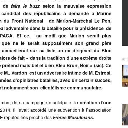
et de
faire le buzz
selon la mauvaise expression
e candidat des républicains a demandé à Marine
on du Front National de Marion-Maréchal Le Pen,
al adversaire dans la bataille pour la présidence de
 PACA. Et ce, au motif que Marion serait plus
e que ne le serait supposément son grand père
e accueillerait sur sa liste un ex dirigeant du Bloc
 alors de fait « dans la tradition d’une extrême droite
rétend mais bel et bien Bleu Brun, Noir » (sic). Ce
ue M.. Vardon est un adversaire intime de M. Estrosi,
nées d’opiniâtres batailles, avec un certain succès,
tant notamment son clientélisme communautaire.
 mors de sa campagne municipale
la création d’une
14, il avait accordé une subvention à l’association
IF
réputée très proche des
Frères Musulmans.