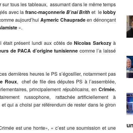
er sur tous les tableaux, assumant dans le même temps
égiés avec la
franc-maçonnerie
B’nai Brith
et le
lobby
s comme aujourd’hui
Aymeric Chauprade
en dénonçant
slamiste
».
l était présent lundi aux côtés de
Nicolas Sarkozy
à
teurs de PACA d’origine tunisienne
comme l’a laissé
 ces dernières heures le PS s’égosiller, notamment pas
Le Roux
, chef de file des députes PS à l’assemblée,
rlementaires, principalement
républicains,
en
Crimée.
ritairement russophone, rattachée artificiellement à
et qui a choisi par référendum de rester dans le giron
un
 Crimée est une honte», « c’est une soumission et une