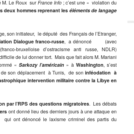
mé M. Le Roux sur
France Info
; c’est une « violation du
es deux hommes reprenant les
éléments de langage
ge, son initiateur, le député des Français de l’Etranger,
ation Dialogue franco-russe
, a dénoncé (avec
(franco-bruxelloise d’ostracisme anti russe, NDLR)
difficile de lui donner tort. Mais que fait alors M. Mariani
urnommé «
Sarkozy l’américain
» à
Washington
, s’est
rs de son déplacement à Tunis, de son
inféodation à
astrophique intervention militaire contre la Libye en
ion par l’RPS des questions migratoires
. Les débats
gers
ont donné lieu des derniers jours à une attaque en
, qui ont dénoncé le laxisme criminel des partis du