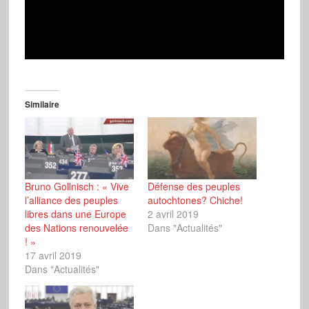
Similaire
Bruno Gollnisch : « Vive
Défense des peuples
l’alliance des peuples
autochtones? Chiche!
libres dans une Europe
2 avril 2019
des Nations renouvelée
Dans "Actualités"
! »
17 avril 2019
Dans "Actualités"