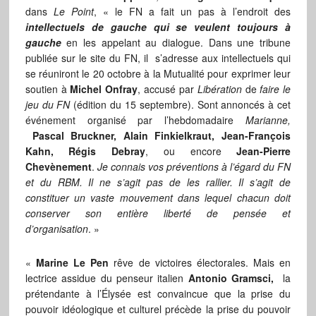
dans
Le Point
, « le FN a fait un pas à l’endroit des
intellectuels de gauche qui se veulent toujours à
gauche
en les appelant au dialogue. Dans une tribune
publiée sur le site du FN, il s’adresse aux intellectuels qui
se réuniront le 20 octobre à la Mutualité pour exprimer leur
soutien à
Michel Onfray
, accusé par
Libération
de
faire le
jeu du FN
(édition du 15 septembre). Sont annoncés à cet
événement organisé par l’hebdomadaire
Marianne,
Pascal Bruckner, Alain Finkielkraut, Jean-François
Kahn, Régis Debray
, ou encore
Jean-Pierre
Chevènement
.
Je connais vos préventions à l’égard du FN
et du RBM. Il ne s’agit pas de les rallier. Il s’agit de
constituer un vaste mouvement dans lequel chacun doit
conserver son entière liberté de pensée et
d’organisation
. »
«
Marine Le Pen
rêve de victoires électorales. Mais en
lectrice assidue du penseur italien
Antonio Gramsci,
la
prétendante à l’Élysée est convaincue que la prise du
pouvoir idéologique et culturel précède la prise du pouvoir