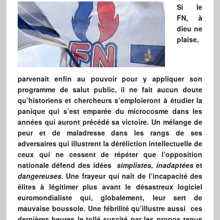
Si le
FN, à
dieu ne
plaise,
parvenait enfin au pouvoir pour y appliquer son
programme de salut public, il ne fait aucun doute
qu’historiens et chercheurs s’emploieront à étudier la
panique qui s’est emparée du microcosme dans les
années qui auront précédé sa victoire. Un mélange de
peur et de maladresse dans les rangs de ses
adversaires qui illustrent la déréliction intellectuelle de
ceux qui ne cessent de répéter que l’opposition
nationale défend des idées
simplistes, inadaptées
et
dangereuses
. Une frayeur qui naît de l’incapacité des
élites à légitimer plus avant le désastreux logiciel
euromondialiste qui, globalement, leur sert de
mauvaise boussole. Une fébrilité qu’illustre aussi ces
dernières heures le tollé suscité par les propos tenus