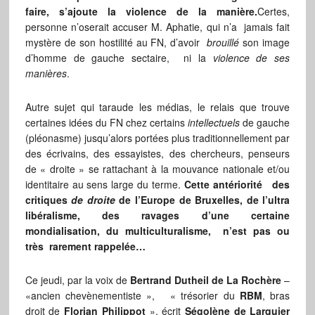
faire, s’ajoute la violence de la manière.
Certes,
personne n’oserait accuser M. Aphatie, qui n’a jamais fait
mystère de son hostilité au FN, d’avoir
brouillé
son image
d’homme de gauche sectaire, ni la
violence de ses
manières
.
Autre sujet qui taraude les médias, le relais que trouve
certaines idées du FN chez certains
intellectuels
de gauche
(pléonasme) jusqu’alors portées plus traditionnellement par
des écrivains, des essayistes, des chercheurs, penseurs
de « droite » se rattachant à la mouvance nationale et/ou
identitaire au sens large du terme.
Cette antériorité des
critiques
de droite
de l’Europe de Bruxelles, de l’ultra
libéralisme, des ravages d’une certaine
mondialisation, du multiculturalisme, n’est pas ou
très rarement rappelée…
Ce jeudi, par la voix de
Bertrand Dutheil de La Rochère
–
«ancien chevènementiste », « trésorier du
RBM
, bras
droit de
Florian Philippot
», écrit
Ségolène de Larquier