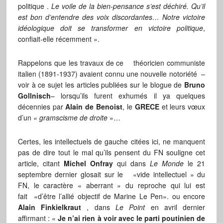
politique .
Le voile de la bien-pensance s’est déchiré. Qu’il
est bon d’entendre des voix discordantes… Notre victoire
idéologique doit se transformer en victoire politique
,
confiait-elle récemment ».
Rappelons que les travaux de ce théoricien communiste
italien (1891-1937) avaient connu une nouvelle notoriété –
voir à ce sujet les articles publiées sur le blogue de
Bruno
Gollnisch
– lorsqu’ils furent exhumés il ya quelques
décennies par
Alain de Benoist
, le
GRECE
et leurs vœux
d’un
« gramscisme de droite
»…
Certes, les intellectuels de gauche citées ici, ne manquent
pas de dire tout le mal qu’ils pensent du FN souligne cet
article, citant
Michel Onfray
qui dans
Le Monde
le 21
septembre dernier glosait sur le «vide intellectuel » du
FN, le caractère « aberrant » du reproche qui lui est
fait «d’être l’allié objectif de Marine Le Pen». ou encore
Alain Finkielkraut
, dans
Le Point
en avril dernier
affirmant : «
Je n’ai rien à voir avec le parti poutinien de