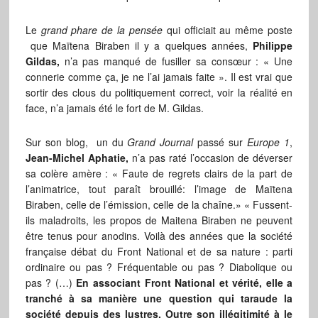
Le
grand phare de la pensée
qui officiait au même poste
que Maïtena Biraben il y a quelques années,
Philippe
Gildas,
n’a pas manqué de fusiller sa consœur : « Une
connerie comme ça, je ne l’ai jamais faite ». Il est vrai que
sortir des clous du politiquement correct, voir la réalité en
face, n’a jamais été le fort de M. Gildas.
Sur son blog, un du
Grand Journal
passé sur
Europe 1
,
Jean-Michel Aphatie,
n’a pas raté l’occasion de déverser
sa colère amère : « Faute de regrets clairs de la part de
l’animatrice, tout paraît brouillé: l’image de Maïtena
Biraben, celle de l’émission, celle de la chaîne.» « Fussent-
ils maladroits, les propos de Maitena Biraben ne peuvent
être tenus pour anodins. Voilà des années que la société
française débat du Front National et de sa nature : parti
ordinaire ou pas ? Fréquentable ou pas ? Diabolique ou
pas ? (…)
En associant Front National et vérité, elle a
tranché à sa manière une question qui taraude la
société depuis des lustres. Outre son illégitimité à le