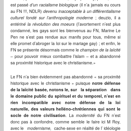
est passé
d’un racialisme biologique
(il n’a jamais eu cours
au FN !!!, NDLR)
devenu inacceptable à un différentialisme
culturel fondé sur l’anthropologie moderne
; deuzio, il a
entériné la révolution des moeurs
(l’avortement n’est plus
condamné, les gays sont les bienvenus au FN, Marine Le
Pen ne s’est pas rendue aux manifs pour tous, même si
elle promet d’abroger la loi sur le mariage gay) ; et enfin, le
FN se présente désormais comme le
champion de la laïcité
– pour pouvoir mieux combattre l’islam – et a abandonné
sa proximité historique avec le christianisme.»
Le FN n’a bien évidemment pas abandonné « sa proximité
historique avec le christianisme » puisque
notre défense
de la laïcité basée, notons le, sur la séparation dans
le domaine public du spirituel et du temporel, n’est en
rien incompatible avec notre défense de la loi
naturelle, des valeurs helléno-chrétiennes qui sont le
socle de notre civilisation
. La
modernité
du FN n’est
donc pas à confondre, comme semble le faire ici M Roy,
avec le
modernisme,
cache-sexe en réalité de l’ idéologie