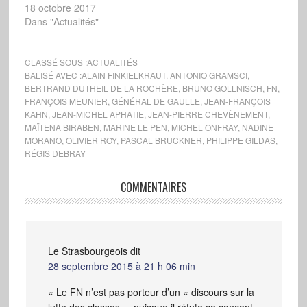
18 octobre 2017
Dans "Actualités"
CLASSÉ SOUS :
ACTUALITÉS
BALISÉ AVEC :
ALAIN FINKIELKRAUT
,
ANTONIO GRAMSCI
,
BERTRAND DUTHEIL DE LA ROCHÈRE
,
BRUNO GOLLNISCH
,
FN
,
FRANÇOIS MEUNIER
,
GÉNÉRAL DE GAULLE
,
JEAN-FRANÇOIS
KAHN
,
JEAN-MICHEL APHATIE
,
JEAN-PIERRE CHEVÈNEMENT
,
MAÏTENA BIRABEN
,
MARINE LE PEN
,
MICHEL ONFRAY
,
NADINE
MORANO
,
OLIVIER ROY
,
PASCAL BRUCKNER
,
PHILIPPE GILDAS
,
RÉGIS DEBRAY
COMMENTAIRES
Le Strasbourgeois
dit
28 septembre 2015 à 21 h 06 min
« Le FN n’est pas porteur d’un « discours sur la
lutte des classes », puisque il réfute ce concept,