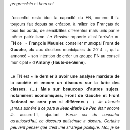
progressiste
et
hors sol.
L’essentiel reste bien la capacité du FN, comme il l’a
toujours fait depuis sa création, à rallier les Français de
tous les bords, de sensibilités différentes mais unis par le
même patriotisme.
Le Parisien
rapporte ainsi l’arrivée au
FN de «
François Meunier
, conseiller municipal
Front de
Gauche
, élu aux élections municipales de 2014 », qui a
annoncé « son intention de créer un groupe FN au conseil
municipal » d’
Antony (Hauts-de-Seine
).
Le FN est «
le dernier à avoir une analyse marxiste de
la société et encore un discours sur la lutte des
classes. (…) Mais sur beaucoup d’autres sujets,
notamment économiques, Front de Gauche et Front
National ne sont pas si différents
(…).
Je n’aurais
jamais adhéré à ce parti si
Jean-Marie Le Pen
était encore
là,
assure-t-il, ajoutant
:Force est de constater
qu’aujourd’hui, ce discours antisémite a disparu. Certains
peuvent penser que c’est une stratégie politique. Moi, je ne