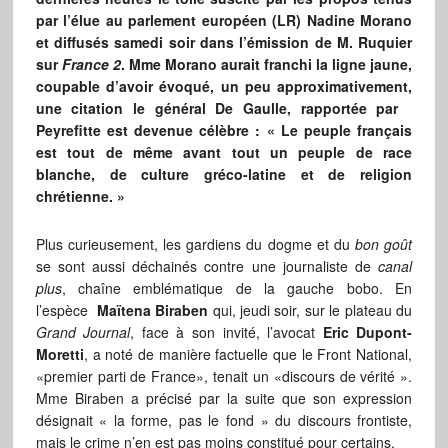
par l’élue au parlement européen (LR) Nadine Morano
et diffusés samedi soir dans l’émission de M. Ruquier
sur
France 2
. Mme Morano aurait franchi la ligne jaune,
coupable d’avoir évoqué, un peu approximativement,
une citation le général De Gaulle, rapportée par
Peyrefitte est devenue célèbre : « Le peuple français
est tout de même avant tout un peuple de race
blanche, de culture gréco-latine et de religion
chrétienne. »
Plus curieusement, les gardiens du dogme et du
bon goût
se sont aussi déchainés contre une journaliste de
canal
plus
, chaîne emblématique de la gauche bobo. En
l’espèce
Maïtena Biraben
qui, jeudi soir, sur le plateau du
Grand Journal
, face à son invité, l’avocat
Eric Dupont-
Moretti
, a noté de manière factuelle que le Front National,
«premier parti de France», tenait un «discours de vérité ».
Mme Biraben a précisé par la suite que son expression
désignait « la forme, pas le fond » du discours frontiste,
mais le crime n’en est pas moins constitué pour certains.