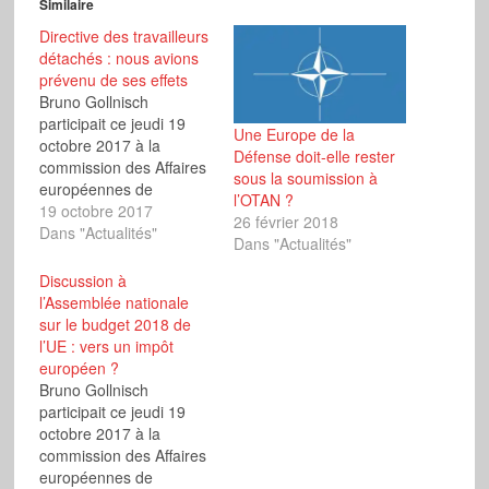
Similaire
Directive des travailleurs
détachés : nous avions
prévenu de ses effets
Bruno Gollnisch
participait ce jeudi 19
Une Europe de la
octobre 2017 à la
Défense doit-elle rester
commission des Affaires
sous la soumission à
européennes de
l’OTAN ?
l'Assemblée nationale
19 octobre 2017
26 février 2018
(avec réponse du
Dans "Actualités"
Dans "Actualités"
président).
Discussion à
l’Assemblée nationale
sur le budget 2018 de
l’UE : vers un impôt
européen ?
Bruno Gollnisch
participait ce jeudi 19
octobre 2017 à la
commission des Affaires
européennes de