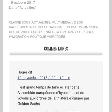
l'Assemblée nationale
19 octobre 2017
(avec réponse du
Dans "Actualités"
président).
CLASSÉ SOUS :
ACTUALITÉS
,
MULTIMÉDIA
,
VIDÉOS
BALISÉ AVEC :
ASSEMBLÉE NATIONALE
,
CLIMAT
,
COMMISSION
DES AFFAIRES EUROPÉENNES
,
COP 21
,
DANIELLE AUROI
,
IMMIGRATION
,
POLITIQUE MIGRATOIRE
COMMENTAIRES
Roger
dit
10 novembre 2015 à 22 h 12 min
Il est grand temps de faire éclater cette
Assemblée européenne d’hypocrites et de
voyous aux ordres de la trilatérale dirigée par
Golden Sachs