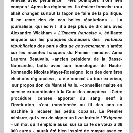
relevait avec pertinence, «les politiques n’ont rien
compris ! Après les régionales, ils étaient formels: tout
allait changer, surtout la façon de faire de la politique.
Il ne reste rien de ces belles résolutions ». La
journaliste, qui écrivit il a déjà plus de dix ans avec
Alexandre Wickham «
L’Omerta française »,
édifiante
enquête sur les pratiques douteuses des
vertueux
républicains
des partis dits
de gouvernement
, s’arrête
sur les récentes frasques du Premier ministre
.
Ainsi
Laurent Beauvais, «ancien président de la Basse-
Normandie, battu avec son homologue de Haute-
Normandie Nicolas Mayer-Rossignol lors des dernières
élections régionales», a été nommé au tour extérieur,
sur proposition de Manuel Valls, «conseiller maître en
service extraordinaire à la Cour des comptes». «Cette
procédure, censée apporter du sang neuf à
l’institution, s’est transformée au fil des ans en
machine à recaser les petits copains. Le Premier
ministre, qui vient de signer un livre intitulé
L’Exigence
– un mot qu’il emploie aussi sur sa carte de vœux à 36
000 euros -, aurait été bien inspiré de rompre avec ce