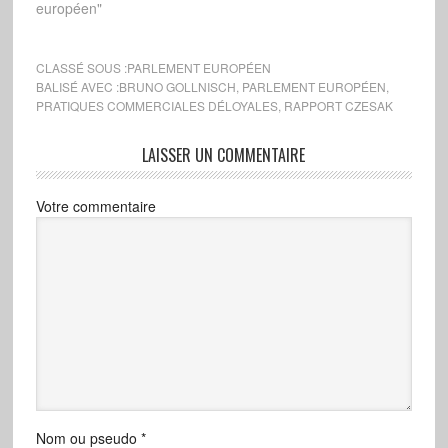
exportations et ouvre les
européen"
marchés de nos
concurrents autant que
nos marchés leur sont
CLASSÉ SOUS :
PARLEMENT EUROPÉEN
ouverts. Mais nous
BALISÉ AVEC :
BRUNO GOLLNISCH
,
PARLEMENT EUROPÉEN
,
PRATIQUES COMMERCIALES DÉLOYALES
,
RAPPORT CZESAK
voyons bien que cette
mondialisation est loin
d'être un jeu "gagnant-
LAISSER UN COMMENTAIRE
gagnant", que la…
Votre commentaire
Nom ou pseudo
*