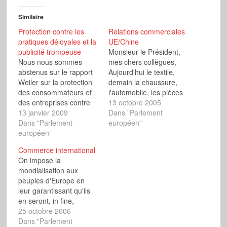
Similaire
Protection contre les
Relations commerciales
pratiques déloyales et la
UE/Chine
publicité trompeuse
Monsieur le Président,
Nous nous sommes
mes chers collègues,
abstenus sur le rapport
Aujourd'hui le textile,
Weiler sur la protection
demain la chaussure,
des consommateurs et
l'automobile, les pièces
des entreprises contre
de machine, la
13 octobre 2005
les pratiques déloyales
13 janvier 2009
sidérurgie, après demain
Dans "Parlement
et la publicité
Dans "Parlement
l'électronique et les
européen"
trompeuse, car nous y
européen"
produits à haute valeur
formulons des critiques
ajoutée, si le processus
Commerce international
d'importance. La
n'est pas déjà engagé...
On impose la
première est que la
Combien de secteurs
mondialisation aux
législation européenne
industriels européens
peuples d'Europe en
sur ces sujets se
allez-vous encore
leur garantissant qu'ils
présente sous forme de
sacrifier par
en seront, in fine,
directive, c'est à dire…
aveuglement ? Combien
bénéficiaires, parce
25 octobre 2006
de millions…
qu'elle favorise les
Dans "Parlement