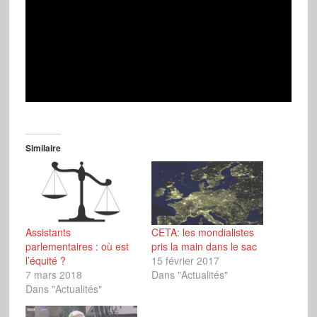
Similaire
Assistants
CETA: les mondialistes
parlementaires : où est
pris la main dans le sac
l’équité ?
15 février 2017
7 mars 2018
Dans "Actualités"
Dans "Actualités"