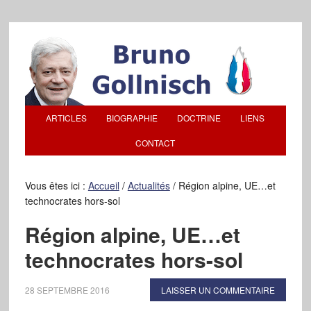
ARTICLES
BIOGRAPHIE
DOCTRINE
LIENS
CONTACT
Vous êtes ici :
Accueil
/
Actualités
/
Région alpine, UE…et
technocrates hors-sol
Région alpine, UE…et
technocrates hors-sol
28 SEPTEMBRE 2016
LAISSER UN COMMENTAIRE