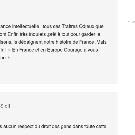
nce Intellectuelle ; tous ces Traîtres Odieux que
t Enfin très inquiets ,prêt à tout pour garder la
isons,ils dédaignent notre histoire de France ,Mais
olini » En France et en Europe Courage à vous
ne ✝️
IS
dit
lus aucun respect du droit des gens dans toute cette