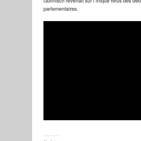
Gollnisch revenait sur l’inique refus des d
parlementaires.