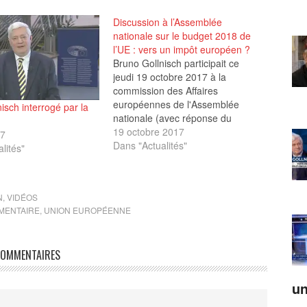
Discussion à l’Assemblée
nationale sur le budget 2018 de
l’UE : vers un impôt européen ?
Bruno Gollnisch participait ce
jeudi 19 octobre 2017 à la
commission des Affaires
européennes de l'Assemblée
isch interrogé par la
nationale (avec réponse du
président).
19 octobre 2017
17
Dans "Actualités"
lités"
N
,
VIDÉOS
MENTAIRE
,
UNION EUROPÉENNE
OMMENTAIRES
un