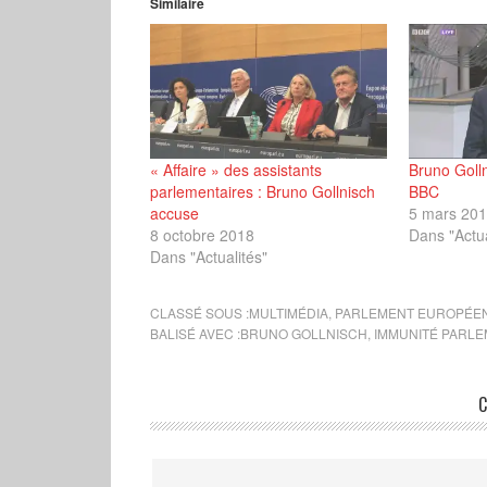
Similaire
« Affaire » des assistants
Bruno Golln
parlementaires : Bruno Gollnisch
BBC
accuse
5 mars 20
8 octobre 2018
Dans "Actua
Dans "Actualités"
CLASSÉ SOUS :
MULTIMÉDIA
,
PARLEMENT EUROPÉE
BALISÉ AVEC :
BRUNO GOLLNISCH
,
IMMUNITÉ PARLE
C