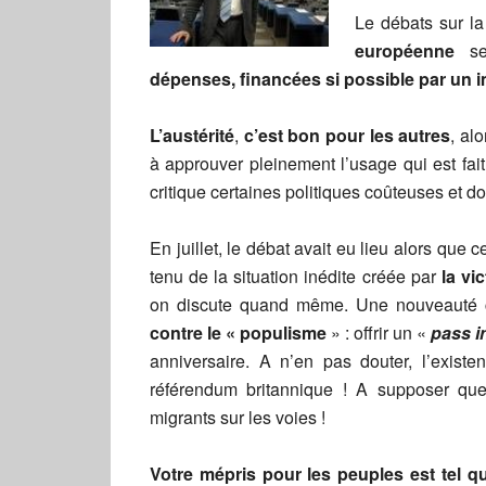
Le débats sur l
européenne
se 
dépenses, financées si possible par un 
L’austérité
,
c’est bon pour les autres
, al
à approuver pleinement l’usage qui est fait
critique certaines politiques coûteuses et d
En juillet, le débat avait eu lieu alors que
tenu de la situation inédite créée par
la vi
on discute quand même. Une nouveauté c
contre le « populisme
» : offrir un «
pass in
anniversaire. A n’en pas douter, l’existe
référendum britannique ! A supposer que
migrants sur les voies !
Votre mépris pour les peuples est tel 