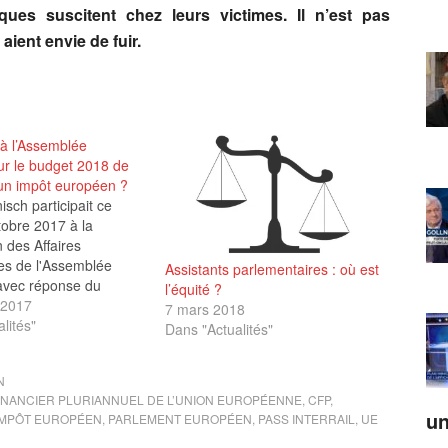
ques suscitent chez leurs victimes. Il n’est pas
aient envie de fuir.
 à l’Assemblée
ur le budget 2018 de
 un impôt européen ?
isch participait ce
tobre 2017 à la
 des Affaires
s de l'Assemblée
Assistants parlementaires : où est
(avec réponse du
l’équité ?
 2017
7 mars 2018
lités"
Dans "Actualités"
N
INANCIER PLURIANNUEL DE L’UNION EUROPÉENNE
,
CFP
,
un
IMPÔT EUROPÉEN
,
PARLEMENT EUROPÉEN
,
PASS INTERRAIL
,
UE