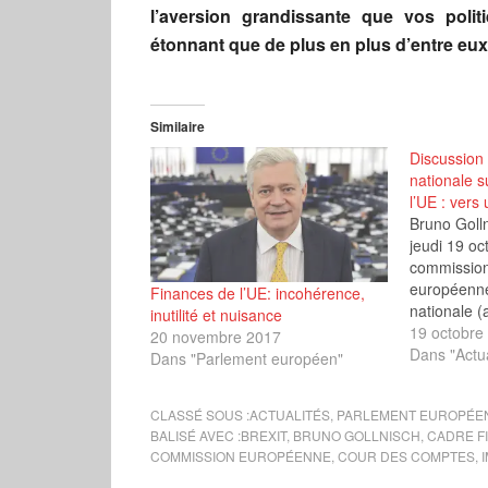
l’aversion grandissante que vos politi
étonnant que de plus en plus d’entre eux 
Similaire
Discussion
nationale s
l’UE : vers
Bruno Golln
jeudi 19 oc
commission
européenne
Finances de l’UE: incohérence,
nationale 
inutilité et nuisance
président).
19 octobre
20 novembre 2017
Dans "Actua
Dans "Parlement européen"
CLASSÉ SOUS :
ACTUALITÉS
,
PARLEMENT EUROPÉE
BALISÉ AVEC :
BREXIT
,
BRUNO GOLLNISCH
,
CADRE F
COMMISSION EUROPÉENNE
,
COUR DES COMPTES
,