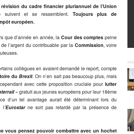
a
révision du cadre financier pluriannuel de l’Union
suivent et se ressemblent.
Toujours plus de
impôt européen.
ors que d’année en année, la
Cour des comptes
peine
 de l’argent du contribuable par la
Commission
, voire
outeuses.
 certains collègues en avaient demandé le report, compte
ctoire du
Brexit
. On n’en sait pas beaucoup plus, mais
ependant avec cette proposition cruciale pour
lutter
terrail
» gratuit aux jeunes européens pour leur 18ème
nce d’un tel avantage aurait été déterminant lors du
 l
’Eurostar
ne soit pas retardé par la présence de
que vous pensez pouvoir combattre avec un hochet