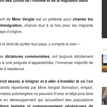
tant des Droits de l’homme et de la migration dans
port de
Mme Vergia
t est un prétexte pour
chanter les
’immigration
, chance tout à la fois pour les migrants
ays d’origine.
e droit de quitter tout pays, y compris le sien ».
les
dictatures communistes
, ont toujours étroitement
rts à une poignée d’apparatchiks, l’immense majorité de
ée à résidence.
oit absolu à émigrer et à aller s’installer là où l’on
roits répertoriés par Mme Vergiat (formation, emploi,
entales submergées ne peuvent d’ores et déjà plus faire
s en développement qui accueillent des populations
ions laxistes et outrageusement généreuses de