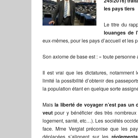
245/2016) trai
les pays tiers
Le titre du rap
louanges de l
eux-mêmes, pour les pays d’accueil et les p
Son axiome de base est : « toute personne a l
Il est vrai que les dictatures, notamment 
limité la possibilité d’obtenir des passepo
la population étant en quelque sorte assign
Mais
la liberté de voyager n’est pas un dr
veut
pour y bénéficier des très nombreux d
logement, santé, etc…). Les sociétés occid
face. Mme Vergiat préconise que les pay
déplacées s’alignent sur les
réglementat