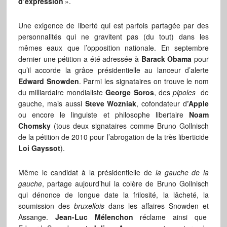
d’expression
».
Une exigence de liberté qui est parfois partagée par des
personnalités qui ne gravitent pas (du tout) dans les
mêmes eaux que l’opposition nationale. En septembre
dernier une pétition a été adressée à
Barack Obama
pour
qu’il accorde la grâce présidentielle au lanceur d’alerte
Edward Snowden
. Parmi les signataires on trouve le nom
du milliardaire mondialiste
George Soros
, des
pipoles
de
gauche, mais aussi
Steve Wozniak
, cofondateur d
’Apple
ou encore
le linguiste et philosophe libertaire
Noam
Chomsky
(tous deux signataires comme Bruno Gollnisch
de la pétition de 2010 pour l’abrogation de la très liberticide
Loi Gayssot
).
Même le candidat à la présidentielle de
la gauche de la
gauche
, partage aujourd’hui la colère de Bruno Gollnisch
qui dénonce de longue date la frilosité, la lâcheté, la
soumission des
bruxellois
dans les affaires Snowden et
Assange.
Jean-Luc Mélenchon
réclame ainsi que