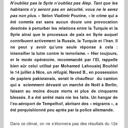
N’oubliez pas la Syrie n’oubliez pas Alep. Tant que les
habitants n’y seront pas en sécurité, vous ne le serez
pas non plus.
»
Selon Vladimir Poutine, «
le crime qui a
été commis est sans aucun doute une provocation
destinée à perturber les relations entre la Turquie et la
Syrie ainsi que le processus de paix en Syrie auquel
contribuent activement la Russie, la Turquie et l’Iran. Il
ne peut y avoir qu’une seule réponse à cela :
intensifier la lutte contre le terrorisme.
» Hier toujours,
et le mode opératoire, recommandé par l’EI, rappelle
bien sûr celui utilisé par Mohamed Lahouaiej Bouhlel
le 14 juillet à Nice, un
réfugié,
Naved B., en possession
de papiers pakistanais, serait le chauffeur du camion
qui a sciemment dévasté un marché de Noël à Berlin,
faisant au moins douze morts et plus de cinquante
blessés. Il a été arrêté mais nie les faits. Un hangar de
l’ex-aéroport de Tempelhof, abritant des «
migrants
», a
été perquisitionné peu après par la police allemande.
Dans ce climat, on ne s’étonnera pas des résultats du 12e