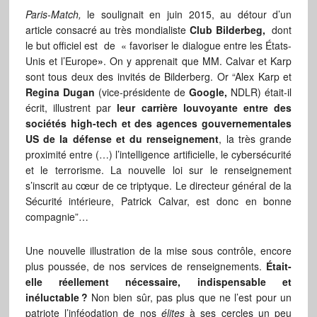
Paris-Match,
le soulignait en juin 2015, au détour d’un
article consacré au très mondialiste
Club Bilderbeg,
dont
le but officiel est de « favoriser le dialogue entre les États-
Unis et l’Europe
»
. On y apprenait que MM. Calvar et Karp
sont tous deux des invités de Bilderberg. Or “Alex Karp et
Regina Dugan
(vice-présidente de
Google,
NDLR) était-il
écrit, illustrent par
leur carrière louvoyante entre des
sociétés high-tech et des agences gouvernementales
US de la défense et du renseignement
, la très grande
proximité entre (…) l’intelligence artificielle, le cybersécurité
et le terrorisme. La nouvelle loi sur le renseignement
s’inscrit au cœur de ce triptyque. Le directeur général de la
Sécurité intérieure, Patrick Calvar, est donc en bonne
compagnie”…
Une nouvelle illustration de la mise sous contrôle, encore
plus poussée, de nos services de renseignements.
Était-
elle réellement nécessaire, indispensable et
inéluctable
?
Non bien sûr, pas plus que ne l’est pour un
patriote l’inféodation de nos
élites
à ses cercles un peu