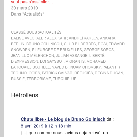
veut pas s’assimiler…
30 mars 2010
Dans "Actualités"
CLASSÉ SOUS :
ACTUALITÉS
BALISÉ AVEC :
ALEP
,
ALEX KARP
,
ANDREÏ KARLOV
,
ANKARA
,
BERLIN
,
BRUNO GOLLNISCH
,
CLUB BILDERBEG
,
DGSI
,
EDWARD
SNOWDEN
,
EI
,
EUROPE DE BRUXELLES
,
GEORGE SOROS
,
JEAN-LUC MÉLENCHON
,
JULIAN ASSANGE
,
LIBERTÉ
D'EXPRESSION
,
LOI GAYSSOT
,
MIGRANTS
,
MOHAMED
LAHOUAIEJ BOUHLEL
,
NAVED B.
,
NOAM CHOMSKY
,
PALANTIR
TECHNOLOGIES
,
PATRICK CALVAR
,
RÉFUGIÉS
,
REGINA DUGAN
,
RUSSIE
,
TERRORISME
,
TURQUIE
,
UE
Rétroliens
Chute libre • Le blog de Bruno Gollnisch
dit :
8 avril 2019 à 12 h 18 min
[…] que comme nous l’avions déjà relevé en