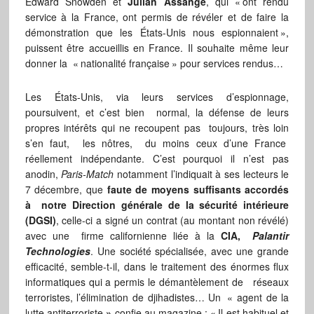
Edward Snowden et
Julian Assange
, qui «
ont rendu
service à la France, ont permis de révéler et de faire la
démonstration que les États-Unis nous espionnaient
»,
puissent être accueillis en France. Il souhaite même leur
donner la «
nationalité française
» pour services rendus…
Les États-Unis, via leurs services d’espionnage,
poursuivent, et c’est bien normal, la défense de leurs
propres intérêts qui ne recoupent pas toujours, très loin
s’en faut, les nôtres, du moins ceux d’une France
réellement indépendante. C’est pourquoi il n’est pas
anodin,
Paris-Match
notamment l’indiquait à ses lecteurs le
7 décembre, que
faute de moyens suffisants accordés
à notre Direction générale de la sécurité intérieure
(DGSI)
, celle-ci a signé un contrat (au montant non révélé)
avec une firme californienne liée à la
CIA,
Palantir
Technologies
. Une société spécialisée, avec une grande
efficacité, semble-t-il, dans le traitement des énormes flux
informatiques qui a permis le démantèlement de réseaux
terroristes, l’élimination de djihadistes… Un
«
agent de la
lutte antiterroriste
»
confie au magazine : «
Il est habituel et