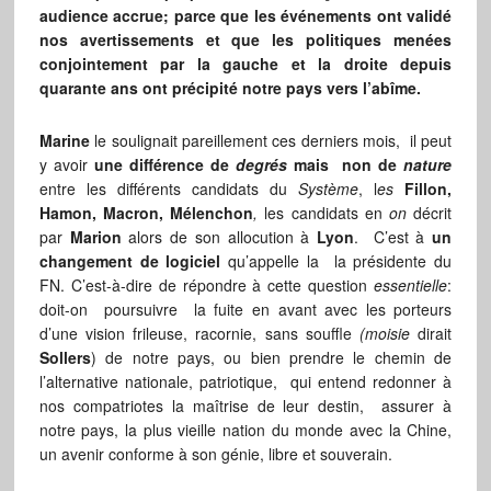
audience accrue; parce que les événements ont validé
nos avertissements et que les politiques menées
conjointement par la gauche et la droite depuis
quarante ans ont précipité notre pays vers l’abîme.
Marine
le soulignait pareillement ces derniers mois, il peut
y avoir
une différence de
degrés
mais non de
nature
entre les différents candidats du
Système
, l
es
Fillon,
Hamon, Macron, Mélenchon
,
les candidats en
on
décrit
par
Marion
alors de son allocution à
Lyon
. C’est à
un
changement de logiciel
qu’appelle la la présidente du
FN. C’est-à-dire de répondre à cette question
essentielle
:
doit-on poursuivre la fuite en avant avec les porteurs
d’une vision frileuse, racornie, sans souffle
(moisie
dirait
Sollers
) de notre pays, ou bien prendre le chemin de
l’alternative nationale, patriotique, qui entend redonner à
nos compatriotes la maîtrise de leur destin, assurer à
notre pays, la plus vieille nation du monde avec la Chine,
un avenir conforme à son génie, libre et souverain.