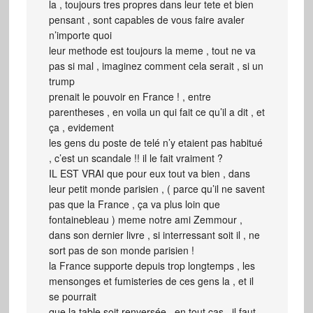
la , toujours tres propres dans leur tete et bien
pensant , sont capables de vous faire avaler
n’importe quoi
leur methode est toujours la meme , tout ne va
pas si mal , imaginez comment cela serait , si un
trump
prenait le pouvoir en France ! , entre
parentheses , en voila un qui fait ce qu’il a dit , et
ça , evidement
les gens du poste de telé n’y etaient pas habitué
, c’est un scandale !! il le fait vraiment ?
IL EST VRAI que pour eux tout va bien , dans
leur petit monde parisien , ( parce qu’il ne savent
pas que la France , ça va plus loin que
fontainebleau ) meme notre ami Zemmour ,
dans son dernier livre , si interressant soit il , ne
sort pas de son monde parisien !
la France supporte depuis trop longtemps , les
mensonges et fumisteries de ces gens la , et il
se pourrait
que la table soit renversée , en tout cas , il faut