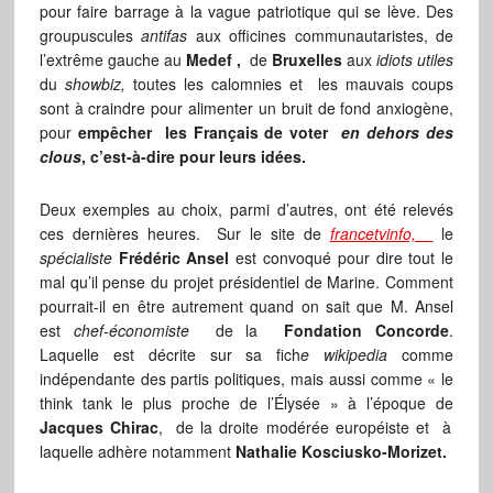
pour faire barrage à la vague patriotique qui se lève. Des
groupuscules
antifas
aux officines communautaristes, de
l’extrême gauche au
Medef ,
de
Bruxelles
aux
idiots utiles
du
showbiz,
toutes les calomnies et les mauvais coups
sont à craindre pour alimenter un bruit de fond anxiogène,
pour
empêcher les Français de voter
en dehors des
clous
, c’est-à-dire pour leurs idées.
Deux exemples au choix, parmi d’autres, ont été relevés
ces dernières heures. Sur le site de
francetvinfo,
le
spécialiste
Frédéric Ansel
est convoqué pour dire tout le
mal qu’il pense du projet présidentiel de Marine. Comment
pourrait-il en être autrement quand on sait que M. Ansel
est
chef-économiste
de la
Fondation Concorde
.
Laquelle est décrite sur sa fich
e wikipedia
comme
indépendante des partis politiques, mais aussi comme « le
think tank le plus proche de l’Élysée » à l’époque de
Jacques Chirac
, de la droite modérée européiste et à
laquelle adhère notamment
Nathalie Kosciusko-Morizet.