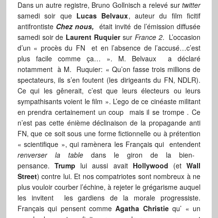
Dans un autre registre, Bruno Gollnisch a relevé sur
twitter
samedi soir que
Lucas Belvaux
, auteur du film ficitif
antifrontiste
Chez nous,
était invité de l’émission diffusée
samedi soir de
Laurent Ruquier
sur
France 2
. L’occasion
d’un « procès du FN et en l’absence de l’accusé…c’est
plus facile comme ça… ». M. Belvaux a déclaré
notamment à M. Ruquier: « Qu’on fasse trois millions de
spectateurs, ils s’en foutent (les dirigeants du FN, NDLR).
Ce qui les gênerait, c’est que leurs électeurs ou leurs
sympathisants voient le film ». L’ego de ce cinéaste militant
en prendra certainement un coup mais il se trompe . Ce
n’est pas cette énième déclinaison de la propagande anti
FN, que ce soit sous une forme fictionnelle ou à prétention
« scientifique », qui ramènera les Français qui entendent
renverser la table
dans le giron de la bien-
pensance.
Trump
lui aussi avait
Hollywood
(et
Wall
Street
) contre lui. Et nos compatriotes sont nombreux à ne
plus vouloir courber l’échine, à rejeter le grégarisme auquel
les invitent les gardiens de la morale progressiste.
Français qui pensent comme
Agatha Christie
qu’ « un