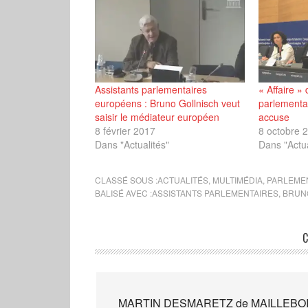
Assistants parlementaires
« Affaire »
européens : Bruno Gollnisch veut
parlementai
saisir le médiateur européen
accuse
8 février 2017
8 octobre 
Dans "Actualités"
Dans "Actua
CLASSÉ SOUS :
ACTUALITÉS
,
MULTIMÉDIA
,
PARLEME
BALISÉ AVEC :
ASSISTANTS PARLEMENTAIRES
,
BRUN
C
MARTIN DESMARETZ de MAILLEBO