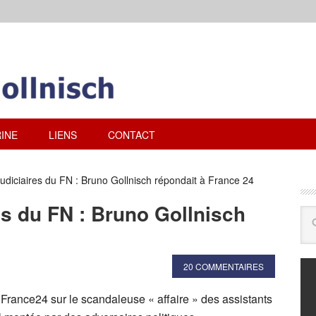
INE
LIENS
CONTACT
udiciaires du FN : Bruno Gollnisch répondait à France 24
es du FN : Bruno Gollnisch
20 COMMENTAIRES
France24 sur le scandaleuse « affaire » des assistants