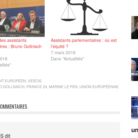
 des assistants
Assistants parlementaires : où est
res : Bruno Gollnisch
l’équité ?
7 mars 2018
2018
Dans "Actualités"
lités"
NT EUROPÉEN
,
VIDÉOS
O GOLLNISCH
,
FRANCE 24
,
MARINE LE PEN
,
UNION EUROPÉENNE
OMMENTAIRES
un
IS
dit