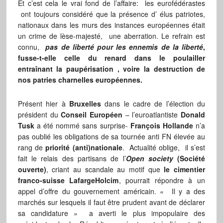
Et c’est cela le vrai fond de l’affaire: les eurofédérastes
ont toujours considéré que la présence d’ élus patriotes,
nationaux dans les murs des instances européennes était
un crime de lèse-majesté, une aberration. Le refrain est
connu,
pas de liberté pour les ennemis de la liberté
,
fusse-t-elle celle du renard dans le poulailler
entraînant la paupérisation , voire la destruction de
nos patries charnelles européennes.
Présent hier à
Bruxelles
dans le cadre de l’élection du
président du
Conseil Européen
– l’euroatlantiste
Donald
Tusk
a été nommé sans surprise-
François Hollande
n’a
pas oublié les obligations de sa tournée anti FN élevée au
rang de
priorité (anti)nationale
. Actualité oblige, il s’est
fait le relais des partisans de l’
Open society
(Société
ouverte)
, criant au scandale au motif que
le cimentier
franco-suisse LafargeHolcim
, pourrait répondre à un
appel d’offre du gouvernement américain. « Il y a des
marchés sur lesquels il faut être prudent avant de déclarer
sa candidature » a averti le plus impopulaire des