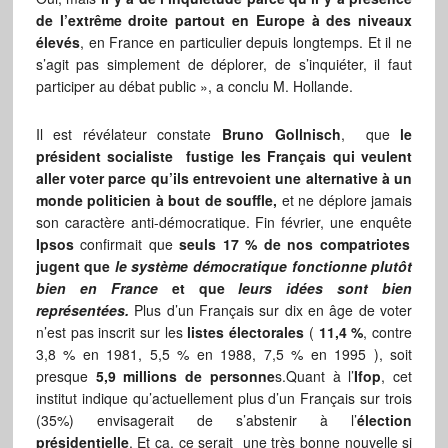
de l’extrême droite partout en Europe à des niveaux
élevés
, en France en particulier depuis longtemps. Et il ne
s’agit pas simplement de déplorer, de s’inquiéter, il faut
participer au débat public », a conclu M. Hollande.
Il est révélateur constate
Bruno Gollnisch
, que
le
président socialiste fustige les Français qui veulent
aller voter parce qu’ils entrevoient une alternative
à un
monde politicien à bout de souffle,
et ne déplore jamais
son caractère anti-démocratique. Fin février, une enquête
Ipsos
confirmait que
seuls 17 % de nos compatriotes
jugent que
le système démocratique fonctionne plutôt
bien en France
et que
leurs idées sont bien
représentées.
Plus d’un Français sur dix en âge de voter
n’est pas inscrit sur les
listes électorales
(
11,4 %
, contre
3,8 % en 1981, 5,5 % en 1988, 7,5 % en 1995 ), soit
presque
5,9 millions de personne
s.Quant à l’
Ifop
, cet
institut indique qu’actuellement plus d’un Français sur trois
(35%) envisagerait de s’abstenir à l’
élection
présidentielle
. Et ça, ce serait une très bonne nouvelle si