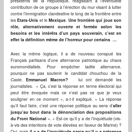
présidents de la République, réagissant à l’éventuelle
contribution de ce groupe à l’érection du mur visant à lutter
contre l’immigration clandestine le long de la frontière entre
les
Etats-Unis
et le
Mexique
.
Une frontière qui joue son
rôle, alternativement ouverte et fermée selon les
besoins et les intérêts d’un pays souverain, c’est en
effet la définition même de l’horreur pour certains …
Avec la même logique, il a de nouveau conspué les
Français partisans d’une alternance patriotique au chaos
euromondialiste. Pour empêcher ladite alternance,
pourquoi ne pas soutenir le candidat chouchou de la
Caste
,
Emmanuel Macron?
lui ont demandé les
journalistes. « Ça, c’est la réponse en terme électoral qui
peut être évoquée mais ce n’est pas ce que je veux
souligner en ce moment », a-t-il expliqué. « La réponse
qu’il faut faire, c’est une réponse politique au sens d’
aller
jusqu’au bout dans la dénonciation des propositions
du Front National
». « Est-ce qu’il y a de l’inquiétude (vis-
à-vis des intentions de vote élevées en faveur de Marine) ?
Oui, mais
il y a de l’inquiétude parce qu’il y a présence